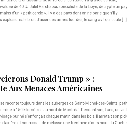
aluée de 40 %. Jalel Harchaoui, spécialiste de la Libye, décrypte un pa
ains d’un « petit cercle ». Il y a des pays dont on ne parle que s’il y
 explosions, le bruit d’acier des armes lourdes, le sang civil qui coule […]
rcierons Donald Trump » :
te Aux Menaces Américaines
se raconte toujours dans les auberges de Saint-Michel-des-Saints, peti
rdue à 150 kilomètres au nord de Montréal. Pendant vingt ans, un viei
sage buriné s’enfonçait chaque matin dans les bois. Il arrêtait son pick
e clairière et nourrissait de mélasse une trentaine d’ours noirs du Québe