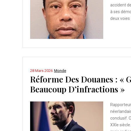
accident de
à ses démon
deux voies 
28 Mars 2026
Monde
Réforme Des Douanes : « G
Beaucoup D’infractions »
Rapporteur
néerlandais
conclusif. 
XXIe siècle