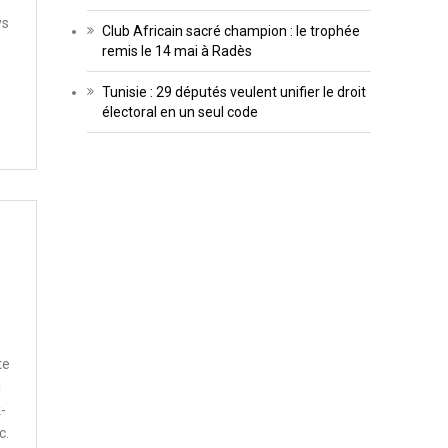
ys
Club Africain sacré champion : le trophée
remis le 14 mai à Radès
Tunisie : 29 députés veulent unifier le droit
électoral en un seul code
te
l
-
c.