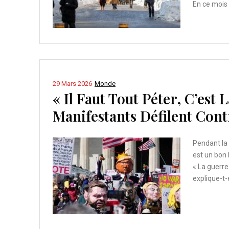
En ce mois 
29 Mars 2026
Monde
« Il Faut Tout Péter, C’est 
Manifestants Défilent Con
Pendant la 
est un bon b
« La guerre 
explique-t-