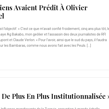
iens Avaient Prédit À Olivier
el
 l’objectif. » C’est ce que m’avait confié froidement, cinq ans plus tôt, l
Baye Ag Bakabo, mon geôlier et l’assassin des deux journalistes de RFI
upont et Claude Verlon. « Pour l’avoir, ainsi que le sud du pays, il faudra
ur les Bambaras, comme nous avons fait avec les Peuls. […]
 De Plus En Plus Institutionnalisée 
Influence grandissante de la Turquie, corruption à grande échelle,