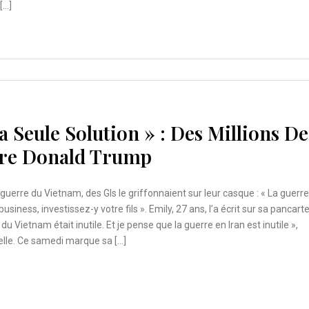
[…]
La Seule Solution » : Des Millions De
tre Donald Trump
guerre du Vietnam, des GIs le griffonnaient sur leur casque : « La guerre
usiness, investissez-y votre fils ». Emily, 27 ans, l’a écrit sur sa pancarte
du Vietnam était inutile. Et je pense que la guerre en Iran est inutile »,
elle. Ce samedi marque sa […]