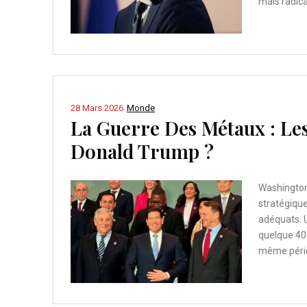
mais radica
28 Mars 2026
Monde
La Guerre Des Métaux : Les
Donald Trump ?
Washington 
stratégique
adéquats. U
quelque 40 
même pério