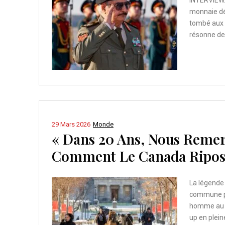
monnaie dév
tombé aux m
résonne des
29 Mars 2026
Monde
« Dans 20 Ans, Nous Reme
Comment Le Canada Ripos
La légende 
commune pe
homme au vi
up en plein