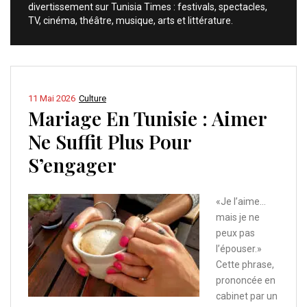
divertissement sur Tunisia Times : festivals, spectacles,
TV, cinéma, théâtre, musique, arts et littérature.
11 Mai 2026
Culture
Mariage En Tunisie : Aimer
Ne Suffit Plus Pour
S’engager
«Je l’aime…
mais je ne
peux pas
l’épouser.»
Cette phrase,
prononcée en
cabinet par un