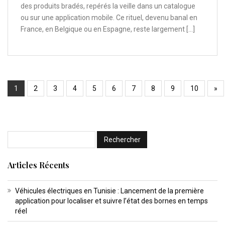
des produits bradés, repérés la veille dans un catalogue
ou sur une application mobile. Ce rituel, devenu banal en
France, en Belgique ou en Espagne, reste largement […]
1
2
3
4
5
6
7
8
9
10
»
Articles Récents
Véhicules électriques en Tunisie : Lancement de la première
application pour localiser et suivre l’état des bornes en temps
réel