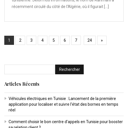
tunisienne. Selon nos informations, le nom de Rahmani a
récemment circulé du côté de l’Algérie, où il figurait […]
1
2
3
4
5
6
7
24
»
Articles Récents
Véhicules électriques en Tunisie : Lancement de la première
application pour localiser et suivre l’état des bornes en temps
réel
Comment choisir le bon centre d’appels en Tunisie pour booster
sa relation client ?