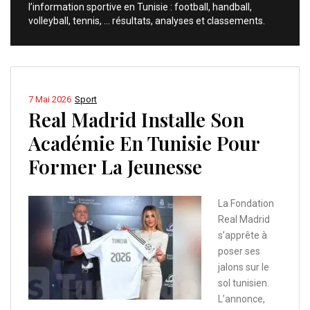
l’information sportive en Tunisie : football, handball,
volleyball, tennis, … résultats, analyses et classements.
7 Mai 2026
Sport
Real Madrid Installe Son
Académie En Tunisie Pour
Former La Jeunesse
La Fondation
Real Madrid
s’apprête à
poser ses
jalons sur le
sol tunisien.
L’annonce,