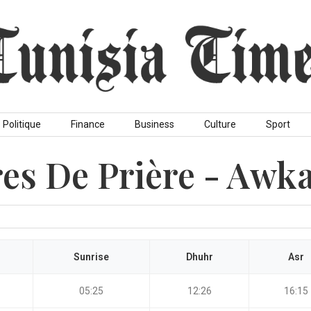
Politique
Finance
Business
Culture
Sport
es De Prière - Awka
Sunrise
Dhuhr
Asr
05:25
12:26
16:15