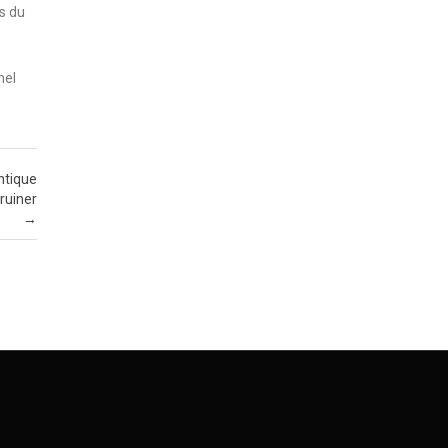
s du
hel
ntique
ruiner
→