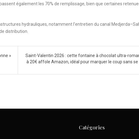
épassent également les 70% de remplissage, bien que certaines retenue
frastructures hydrauliques, notamment l’entretien du canal Medjerda–Sa
de distribution.
onne »
Saint-Valentin 2026 : cette fontaine à chocolat ultra-roma
à 20€ affole Amazon, idéal pour marquer le coup sans se 
Catégories