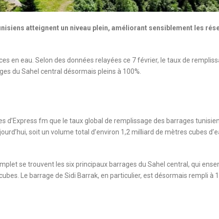
unisiens atteignent un niveau plein, améliorant sensiblement les rés
ces en eau. Selon des données relayées ce 7 février, le taux de remplis
ages du Sahel central désormais pleins à 100%.
des d’Express fm que le taux global de remplissage des barrages tunisie
rd’hui, soit un volume total d’environ 1,2 milliard de mètres cubes d’
mplet se trouvent les six principaux barrages du Sahel central, qui ens
ubes. Le barrage de Sidi Barrak, en particulier, est désormais rempli à 