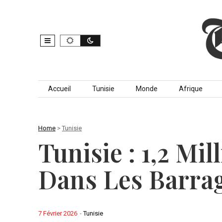
Skip to content
Accueil
Tunisie
Monde
Afrique
Home
>
Tunisie
Tunisie : 1,2 Mi
Dans Les Barra
7 Février 2026
-
Tunisie