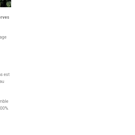
erves
sage
ns est
eau
emble
100%.