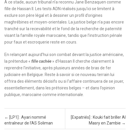
À ce stade, aucun tribunal n’a reconnu Jane Benzaquen comme
fille de Hassan II. Les tests ADN réalisés jusqu’ici se limitent à
exclure son père légal et à dessiner un profil d’origines
maghrébines et moyen-orientales. La justice belge n’a pas encore
tranché sur la recevabilité et le fond de la recherche de paternité
visant la famille royale marocaine, tandis que l’instruction pénale
pour faux et escroquerie reste en cours.
En relançant aujourd’hui son combat devant la justice américaine,
la prétendue «
fille cachée
» d’Hassan II cherche clairement à
reprendre l’initiative, après plusieurs années de bras de fer
judiciaire en Belgique. Reste à savoir si ce nouveau terrain lui
offrira des éléments décisifs ou si l’affaire continuera de se jouer,
essentiellement, dans les prétoires belges – et dans l’opinion
publique, marocaine comme internationale.
Post navigation
←
[LP1] : Ayari nommé
[Expatriés] : Kouki fait briller Al
entraîneur de l’AS Soliman
Masry en Zambie
→