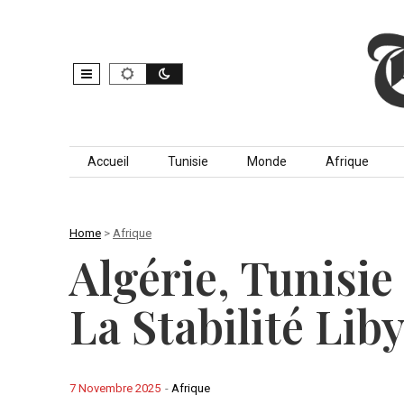
Skip to content
Accueil
Tunisie
Monde
Afrique
Home
>
Afrique
Algérie, Tunisie
La Stabilité Lib
7 Novembre 2025
-
Afrique