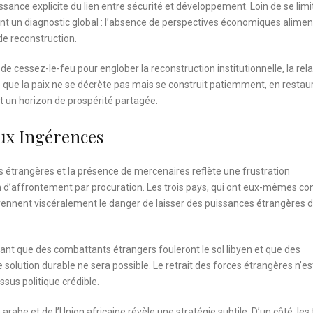
issance explicite du lien entre sécurité et développement. Loin de se limi
osent un diagnostic global : l’absence de perspectives économiques alime
 de reconstruction.
de cessez-le-feu pour englober la reconstruction institutionnelle, la rel
e que la paix ne se décrète pas mais se construit patiemment, en restau
t un horizon de prospérité partagée.
Aux Ingérences
étrangères et la présence de mercenaires reflète une frustration
in d’affrontement par procuration. Les trois pays, qui ont eux-mêmes co
rennent viscéralement le danger de laisser des puissances étrangères d
ant que des combattants étrangers fouleront le sol libyen et que des
e solution durable ne sera possible. Le retrait des forces étrangères n’es
ssus politique crédible.
 arabe et de l’Union africaine révèle une stratégie subtile. D’un côté, les 