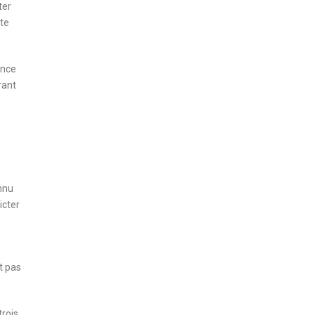
ter
nte
ance
rant
nnu
icter
t pas
trois