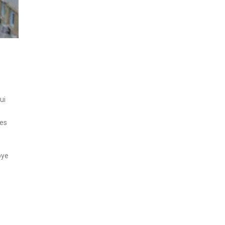
ui
les
bye