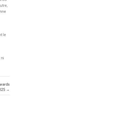
utre,
enne
t le
 ni
Awards
025
→