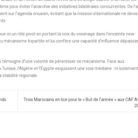
ime pour éviter l’anarchie des initiatives bilatérales concurrentes. De l’a
ement sur l’agenda onusien, évitant que la mission internationale ne devi
nts.
e ici un rôle pivot en portant la voix du voisinage dans l’enceinte new-
 du mécanisme tripartite et lui confère une capacité d’influence dépassan
026 témoigne d’une volonté de pérenniser ce mécanisme. Face aux
unisie, l’Algérie et l’Égypte esquissent une voie médiane : ni isolement
stabilité régionale.
ands
Trois Marocains en lice pour le « But de l’année » aux CAF 
2