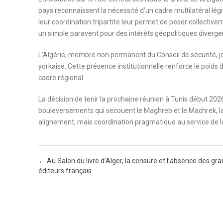
pays reconnaissent la nécessité d’un cadre multilatéral légit
leur coordination tripartite leur permet de peser collectiv
un simple paravent pour des intérêts géopolitiques diverge
L’Algérie, membre non permanent du Conseil de sécurité, jou
yorkaise. Cette présence institutionnelle renforce le poids
cadre régional.
La décision de tenir la prochaine réunion à Tunis début 2
bouleversements qui secouent le Maghreb et le Machrek, la T
alignement, mais coordination pragmatique au service de la 
Post navigation
←
Au Salon du livre d’Alger, la censure et l’absence des gr
éditeurs français