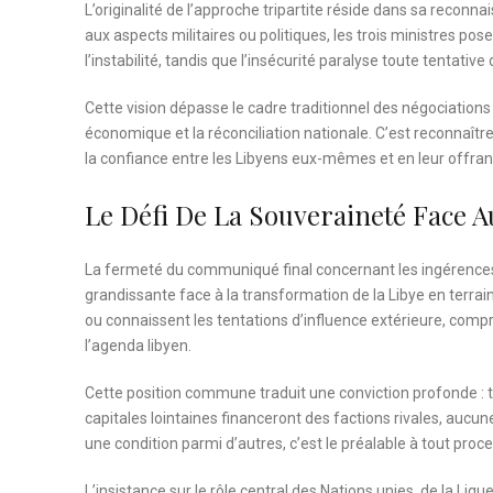
L’originalité de l’approche tripartite réside dans sa reconna
aux aspects militaires ou politiques, les trois ministres p
l’instabilité, tandis que l’insécurité paralyse toute tentative
Cette vision dépasse le cadre traditionnel des négociations 
économique et la réconciliation nationale. C’est reconnaîtr
la confiance entre les Libyens eux-mêmes et en leur offran
Le Défi De La Souveraineté Face 
La fermeté du communiqué final concernant les ingérences 
grandissante face à la transformation de la Libye en terra
ou connaissent les tentations d’influence extérieure, comp
l’agenda libyen.
Cette position commune traduit une conviction profonde : t
capitales lointaines financeront des factions rivales, aucun
une condition parmi d’autres, c’est le préalable à tout proce
L’insistance sur le rôle central des Nations unies, de la Ligue