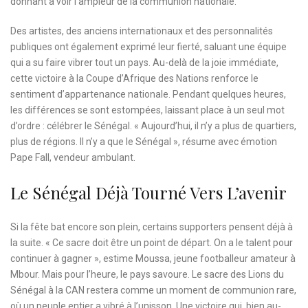
donnant à voir l’ampleur de la communion nationale.
Des artistes, des anciens internationaux et des personnalités
publiques ont également exprimé leur fierté, saluant une équipe
qui a su faire vibrer tout un pays. Au-delà de la joie immédiate,
cette victoire à la Coupe d’Afrique des Nations renforce le
sentiment d’appartenance nationale. Pendant quelques heures,
les différences se sont estompées, laissant place à un seul mot
d’ordre : célébrer le Sénégal. « Aujourd’hui, il n’y a plus de quartiers,
plus de régions. Il n’y a que le Sénégal », résume avec émotion
Pape Fall, vendeur ambulant.
Le Sénégal Déjà Tourné Vers L’avenir
Si la fête bat encore son plein, certains supporters pensent déjà à
la suite. « Ce sacre doit être un point de départ. On a le talent pour
continuer à gagner », estime Moussa, jeune footballeur amateur à
Mbour. Mais pour l’heure, le pays savoure. Le sacre des Lions du
Sénégal à la CAN restera comme un moment de communion rare,
où un peuple entier a vibré à l’unisson. Une victoire qui, bien au-