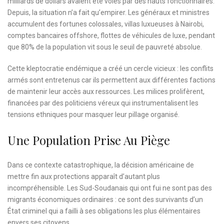
milliards de dollars avaient été volés par des hauts fonctionnaires.
Depuis, la situation n’a fait qu’empirer. Les généraux et ministres
accumulent des fortunes colossales, villas luxueuses à Nairobi,
comptes bancaires offshore, flottes de véhicules de luxe, pendant
que 80% de la population vit sous le seuil de pauvreté absolue.
Cette kleptocratie endémique a créé un cercle vicieux : les conflits
armés sont entretenus car ils permettent aux différentes factions
de maintenir leur accès aux ressources. Les milices prolifèrent,
financées par des politiciens véreux qui instrumentalisent les
tensions ethniques pour masquer leur pillage organisé.
Une Population Prise Au Piège
Dans ce contexte catastrophique, la décision américaine de
mettre fin aux protections apparaît d’autant plus
incompréhensible. Les Sud-Soudanais qui ont fui ne sont pas des
migrants économiques ordinaires : ce sont des survivants d’un
État criminel qui a failli à ses obligations les plus élémentaires
envers ses citoyens.