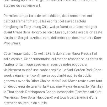
cinématographies émergentes tout en accueillant des figures
établies du septième art.
Parmi les temps forts de cette édition, deux rencontres ont
particulièrement marqué les esprits : celle avec l’acteur
hongkongais Tony Leung Chiu-wai, présent pour accompagner
Silent Friend
de la Hongroise Ildikó Enyedi, et celle avec le cinéaste
ukrainien Sergei Loznitsa, venu défendre son documentaire
Deux
Procureurs
.
Côté fréquentation, Orwell : 2+2=5 du Haïtien Raoul Peck a fait
salle comble. Ce documentaire, qui met en résonance les écrits de
l’auteur britannique avec les images de notre époque, a
visiblement touché une corde sensible. Le Sud-Coréen Park Chan-
wook a également confirmé sa popularité auprès du public
genevois avec No Other Choice. Mais Black Movie reste avant tout
un découvreur de talents : la Mexicaine Mayra Hermosillo (Vainilla),
le Thaïlandais Ratchapoom Boonbunchachoke (Fantôme utile) et
l’Américain Neo Sora (Happyend) ont tous trois bénéficié d’une
attention soutenue du public.