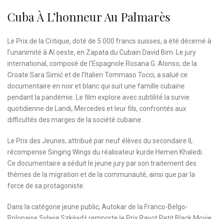
Cuba À L’honneur Au Palmarès
Le Prix de la Critique, doté de 5 000 francs suisses, a été décerné à
l’unanimité à Al oeste, en Zapata du Cubain David Bim. Le jury
international, composé de l’Espagnole Rosana G. Alonso, de la
Croate Sara Simić et de l’Italien Tommaso Tocci, a salué ce
documentaire en noir et blanc qui suit une famille cubaine
pendant la pandémie. Le film explore avec subtilité la survie
quotidienne de Landi, Mercedes et leur fils, confrontés aux
difficultés des marges de la société cubaine.
Le Prix des Jeunes, attribué par neuf élèves du secondaire II,
récompense Singing Wings du réalisateur kurde Hemen Khaledi.
Ce documentaire a séduit le jeune jury par son traitement des
thèmes de la migration et de la communauté, ainsi que par la
force de sa protagoniste.
Dans la catégorie jeune public, Autokar de la Franco-Belgo-
Polonaise Sylwia Szkiłądź remporte le Prix Payot Petit Black Movie