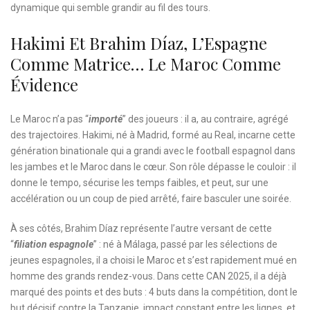
dynamique qui semble grandir au fil des tours.
Hakimi Et Brahim Díaz, L’Espagne
Comme Matrice… Le Maroc Comme
Évidence
Le Maroc n’a pas “
importé
” des joueurs : il a, au contraire, agrégé
des trajectoires. Hakimi, né à Madrid, formé au Real, incarne cette
génération binationale qui a grandi avec le football espagnol dans
les jambes et le Maroc dans le cœur. Son rôle dépasse le couloir : il
donne le tempo, sécurise les temps faibles, et peut, sur une
accélération ou un coup de pied arrêté, faire basculer une soirée.
À ses côtés, Brahim Díaz représente l’autre versant de cette
“
filiation espagnole
” : né à Málaga, passé par les sélections de
jeunes espagnoles, il a choisi le Maroc et s’est rapidement mué en
homme des grands rendez-vous. Dans cette CAN 2025, il a déjà
marqué des points et des buts : 4 buts dans la compétition, dont le
but décisif contre la Tanzanie, impact constant entre les lignes, et