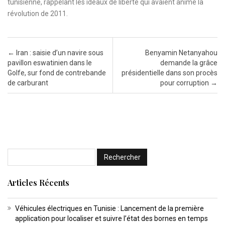
tunisienne, rappelant les idéaux de liberté qui avaient animé la
révolution de 2011.
Post navigation
←
Iran : saisie d’un navire sous
Benyamin Netanyahou
pavillon eswatinien dans le
demande la grâce
Golfe, sur fond de contrebande
présidentielle dans son procès
de carburant
pour corruption
→
Articles Récents
Véhicules électriques en Tunisie : Lancement de la première
application pour localiser et suivre l’état des bornes en temps