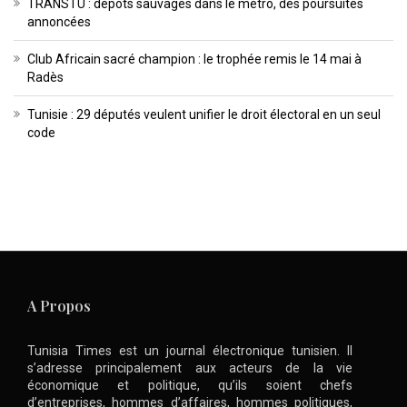
TRANSTU : dépôts sauvages dans le métro, des poursuites
annoncées
Club Africain sacré champion : le trophée remis le 14 mai à
Radès
Tunisie : 29 députés veulent unifier le droit électoral en un seul
code
A Propos
Tunisia Times est un journal électronique tunisien. Il
s’adresse principalement aux acteurs de la vie
économique et politique, qu’ils soient chefs
d’entreprises, hommes d’affaires, hommes politiques,