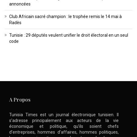
annoncées
Club Africain sacré champion : le trophée remis le 14 mai à
Radès
Tunisie : 29 députés veulent unifier le droit électoral en un seul
code
A Propos
Tunisia Times est un journal électronique tunisien. Il
s’adresse principalement aux acteurs de la vie
économique et politique, qu’ils soient chefs
d’entreprises, hommes d’affaires, hommes politiques,