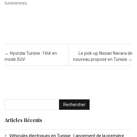
tunisiennes.
Post navigation
←
Hyundai Tunisie : l’été en
Le pick-up Nissan Navara de
mode SUV
nouveau proposé en Tunisie
→
Articles Récents
Véhicules électriques en Tunisie : Lancement de la première