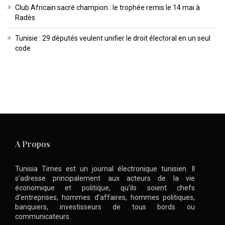
Club Africain sacré champion : le trophée remis le 14 mai à
Radès
Tunisie : 29 députés veulent unifier le droit électoral en un seul
code
A Propos
Tunisia Times est un journal électronique tunisien. Il
s’adresse principalement aux acteurs de la vie
économique et politique, qu’ils soient chefs
d’entreprises, hommes d’affaires, hommes politiques,
banquiers, investisseurs de tous bords ou
communicateurs .