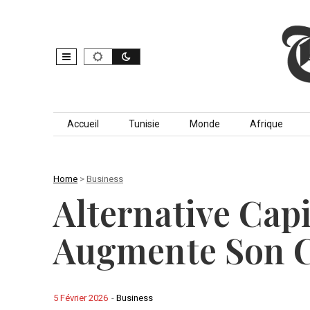
Skip to content
Accueil
Tunisie
Monde
Afrique
Home
>
Business
Alternative Capi
Augmente Son C
5 Février 2026
-
Business