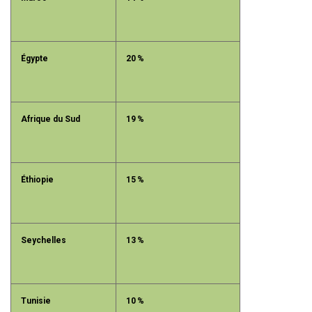
Égypte
20 %
Afrique du Sud
19 %
Éthiopie
15 %
Seychelles
13 %
Tunisie
10 %