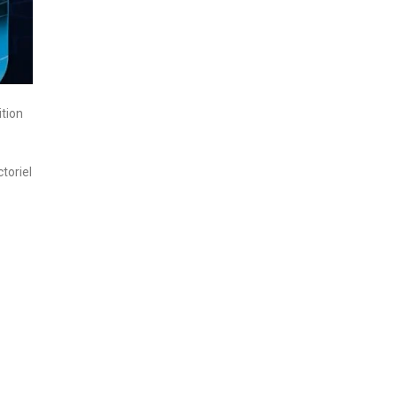
ition
toriel