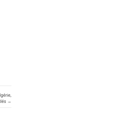
gérie,
clés
→