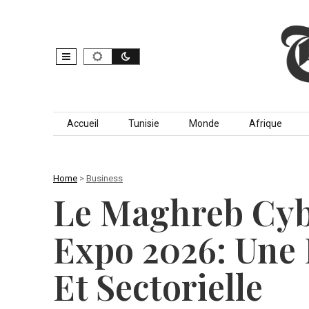
Skip to content
Accueil
Tunisie
Monde
Afrique
Home
>
Business
Le Maghreb Cyb
Expo 2026: Une 
Et Sectorielle