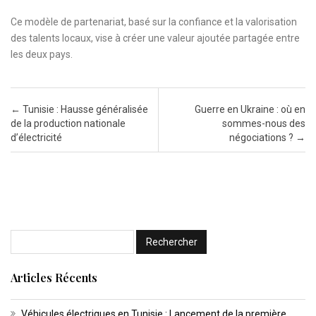
Ce modèle de partenariat, basé sur la confiance et la valorisation
des talents locaux, vise à créer une valeur ajoutée partagée entre
les deux pays.
Post navigation
←
Tunisie : Hausse généralisée
Guerre en Ukraine : où en
de la production nationale
sommes-nous des
d’électricité
négociations ?
→
Articles Récents
Véhicules électriques en Tunisie : Lancement de la première