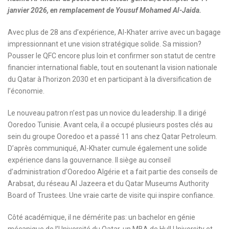
janvier 2026, en remplacement de Yousuf Mohamed Al-Jaida.
Avec plus de 28 ans d’expérience, Al-Khater arrive avec un bagage
impressionnant et une vision stratégique solide. Sa mission?
Pousser le QFC encore plus loin et confirmer son statut de centre
financier international fiable, tout en soutenant la vision nationale
du Qatar à l’horizon 2030 et en participant à la diversification de
l’économie.
Le nouveau patron n’est pas un novice du leadership. Il a dirigé
Ooredoo Tunisie. Avant cela, il a occupé plusieurs postes clés au
sein du groupe Ooredoo et a passé 11 ans chez Qatar Petroleum.
D’après communiqué,
Al-Khater cumule également une solide
expérience dans la gouvernance. Il siège au conseil
d’administration d’Ooredoo Algérie et a fait partie des conseils de
Arabsat, du réseau Al Jazeera et du Qatar Museums Authority
Board of Trustees. Une vraie carte de visite qui inspire confiance.
Côté académique, il ne démérite pas: un bachelor en génie
mécanique de l’Université du Qatar, un MBA de Hull University et