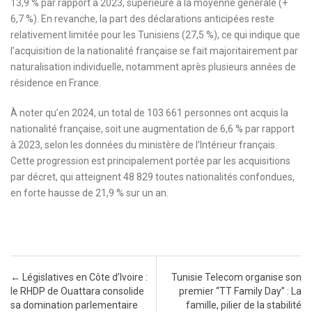
13,9 % par rapport à 2023, supérieure à la moyenne générale (+
6,7 %). En revanche, la part des déclarations anticipées reste
relativement limitée pour les Tunisiens (27,5 %), ce qui indique que
l’acquisition de la nationalité française se fait majoritairement par
naturalisation individuelle, notamment après plusieurs années de
résidence en France.
À noter qu’en 2024, un total de 103 661 personnes ont acquis la
nationalité française, soit une augmentation de 6,6 % par rapport
à 2023, selon les données du ministère de l’Intérieur français.
Cette progression est principalement portée par les acquisitions
par décret, qui atteignent 48 829 toutes nationalités confondues,
en forte hausse de 21,9 % sur un an.
Post navigation
←
Législatives en Côte d’Ivoire :
Tunisie Telecom organise son
le RHDP de Ouattara consolide
premier “TT Family Day” : La
sa domination parlementaire
famille, pilier de la stabilité