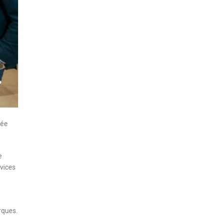
née
e
rvices
arques.