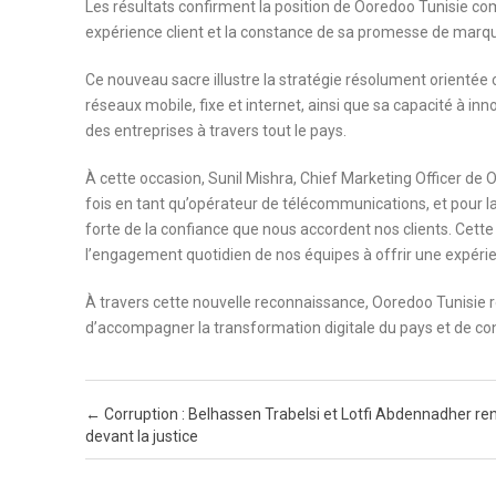
Les résultats confirment la position de Ooredoo Tunisie co
expérience client et la constance de sa promesse de marqu
Ce nouveau sacre illustre la stratégie résolument orientée
réseaux mobile, fixe et internet, ainsi que sa capacité à inn
des entreprises à travers tout le pays.
À cette occasion, Sunil Mishra, Chief Marketing Officer de
fois en tant qu’opérateur de télécommunications, et pour l
forte de la confiance que nous accordent nos clients. Cette
l’engagement quotidien de nos équipes à offrir une expérie
À travers cette nouvelle reconnaissance, Ooredoo Tunisie r
d’accompagner la transformation digitale du pays et de co
Post navigation
←
Corruption : Belhassen Trabelsi et Lotfi Abdennadher r
devant la justice