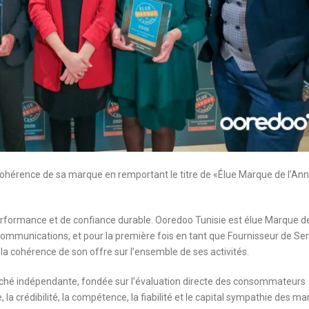
a cohérence de sa marque en remportant le titre de «Élue Marque de l’An
erformance et de confiance durable. Ooredoo Tunisie est élue Marque d
communications, et pour la première fois en tant que Fournisseur de Se
et la cohérence de son offre sur l’ensemble de ses activités.
arché indépendante, fondée sur l’évaluation directe des consommateurs
, la crédibilité, la compétence, la fiabilité et le capital sympathie des m