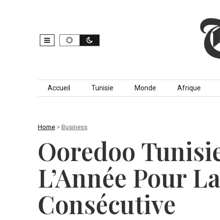
Skip to content
Accueil
Tunisie
Monde
Afrique
Home
>
Business
Ooredoo Tunisi
L’Année Pour L
Consécutive