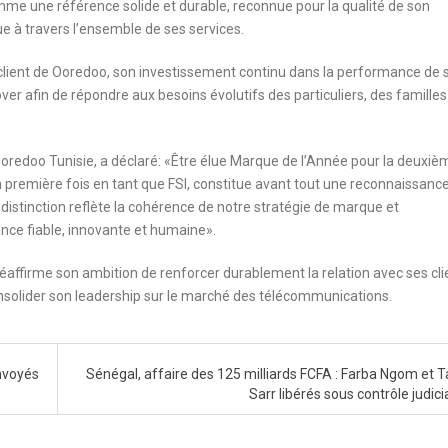
mme une référence solide et durable, reconnue pour la qualité de son
e à travers l’ensemble de ses services.
 client de Ooredoo, son investissement continu dans la performance de 
over afin de répondre aux besoins évolutifs des particuliers, des familles
 Ooredoo Tunisie, a déclaré: «Être élue Marque de l’Année pour la deuxiè
a première fois en tant que FSI, constitue avant tout une reconnaissanc
 distinction reflète la cohérence de notre stratégie de marque et
nce fiable, innovante et humaine».
éaffirme son ambition de renforcer durablement la relation avec ses cli
nsolider son leadership sur le marché des télécommunications.
envoyés
Sénégal, affaire des 125 milliards FCFA : Farba Ngom et T
Sarr libérés sous contrôle judici