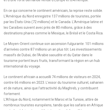
et d’une forte demande venue d’Europe et d’Amérique.
En ce qui concerne le continent américain, la reprise reste solide.
L’Amérique du Nord enregistre 137 millions de touristes, portée
par les États-Unis (72 millions) et le Canada. L’Amérique latine et
les Caraïbes suivent avec près de 80 millions, grâce à des
destinations phares comme le Mexique, le Brésil et le Costa Rica.
Le Moyen-Orient continue son ascension fulgurante: 101 millions
d’arrivées contre 87 millions un an plus tôt. Les investissements
massifs de Dubaï, de l’Arabie saoudite et du Qatar dans le
tourisme portent leurs fruits, transformant la région en un hub
international du voyage.
Le continent africain a accueilli 74 millions de visiteurs en 2024,
contre 66 millions en 2023. L’essor du tourisme culturel, saharien
et de nature, ainsi que l’attractivité du Maghreb, y contribuent
fortement.
L’Afrique du Nord, notamment le Maroc et la Tunisie, attire de
nombreux touristes européens, tandis que les safaris en Afrique