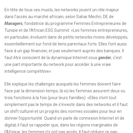
En tête de tous ces musts, les networks jouent un rôle majeur
dans l’accès au marché africain, selon Sahar Mechri, DE de
Managers
, fondatrice du programme Femmes Entrepreneures de
Tunisie et de l’African ESG Summit: «Les femmes entrepreneures,
en particulier, évoluent dans de petits networks moins développés,
essentiellement sur fond de liens parentaux forts. Elles font aussi
face à un gap financier, et pas seulement auprès des banques. Il
faut être conscient de la dynamique Internet sous
gender
, c’est
une part importante du network pour accéder à une vraie
intelligence compétitive».
Elle explique les challenges auxquels les femmes doivent faire
face par la dimension temps, là où les femmes assurent deux ou
trois fonctions à la fois (pour leurs familles): «Elles n’ont tout
simplement pas le temps de s’investir dans des networks et il faut
un shift culturel et un progrès des normes sociales pour leur en
donner l’opportunité. Quand on parle de connexion Internet et de
digital, il faut se rappeler que, dans les régions marginales de
l’Afrique, les femmes n’y ont pas accès. Il faut réduire ce gap,