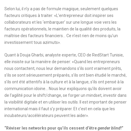
Selon lui, il n’y a pas de formule magique, seulement quelques
facteurs critiques à traiter: «L’entrepreneur doit inspirer ses
collaborateurs et les ‘embarquer’ sur une longue voie vers les
facteurs opérationnels, le maintien de la qualité des produits, la
maîtrise des facteurs financiers… Ce n’est rien de moins qu’un
investissement tous azimuts».
Quant à Douja Gharbi, analyste experte, CEO de RedStart Tunisie,
elle insiste sur la manière de penser: «Quand les entrepreneurs
nous contactent, nous leur demandons s’ils sont vraiment prêts,
s’ils se sont sérieusement préparés, s’ils ont bien étudié le marché,
s’ils ont été attentifs à la culture et à la langue, s’ils ont pensé à la
communication idoine… Nous leur expliquons qu’ils doivent avoir
de l’agilité pour le shift/change, se forger un mindset, investir dans
la visibilité digitale et en utiliser les outils. Il est important de penser
international mais il faut s’y préparer. Et c’est en cela que les
incubateurs/accélérateurs peuvent les aider».
“Réviser les networks pour qu’ils cessent d’être
gender blind
!”