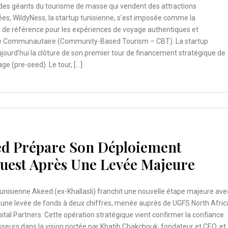
 des géants du tourisme de masse qui vendent des attractions
es, WildyNess, la startup tunisienne, s’est imposée comme la
 de référence pour les expériences de voyage authentiques et
e Communautaire (Community-Based Tourism – CBT). La startup
ourd’hui la clôture de son premier tour de financement stratégique de
e (pre-seed). Le tour, […]
ed Prépare Son Déploiement
uest Après Une Levée Majeure
tunisienne Akeed (ex-Khallasli) franchit une nouvelle étape majeure ave
d’une levée de fonds à deux chiffres, menée auprès de UGFS North Afric
ital Partners. Cette opération stratégique vient confirmer la confiance
sseurs dans la vision portée par Khatib Chakchouk, fondateur et CEO, et