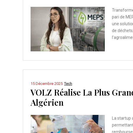
Transforme
pari de ME
une solutio
de déchets,
l’agroalimen
15 Décembre 2025
Tech
VOLZ Réalise La Plus Gran
Algérien
La startup 
permettant 
rembourseme