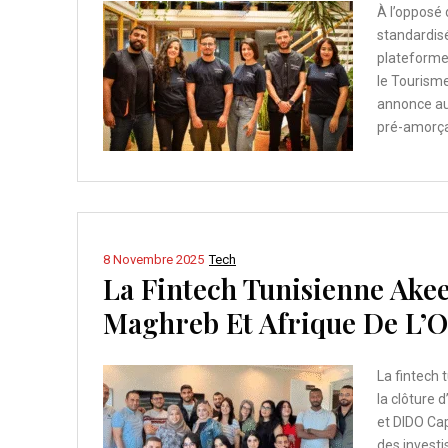
À l’opposé
standardisé
plateforme
le Tourism
annonce auj
pré-amorçag
8 Novembre 2025
Tech
La Fintech Tunisienne Ake
Maghreb Et Afrique De L’O
La fintech 
la clôture 
et DIDO Cap
des investi