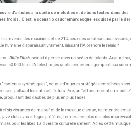
’œuvre d’artistes à la quête de mélodies et de bons textes dans des
thmes froids. C’est le scénario cauchemardesque esquissé par le der
4% les revenus des musiciens et de 21% ceux des créateurs audiovisuels, 
que humaine disparaissait vraiment, laissant l’IA prendre le relais ?
er ou
Billie Eilish
peinait à percer dans un océan de talents. Aujourd’hui
cense 50 000 titres IA téléchargés quotidiennement, grimpant aux som
es “contenus synthétiques”, nourris d’œuvres protégées entraînées sans
édiocre, polluant les datasets futurs. Pire, un “effondrement du modèle
re, produisant des daubes de plus en plus fades.
trefois vibrantes de malouf et de la musique d’antan, ne retentiraient p
 jazz clubs, vos refuges préférés, fermeraient plus de solos imprévisib
isés pour les likes. La diversité culturelle s’éteint. Adieu cette musique