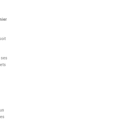
nier
soit
, ses
mets
”
lus
les