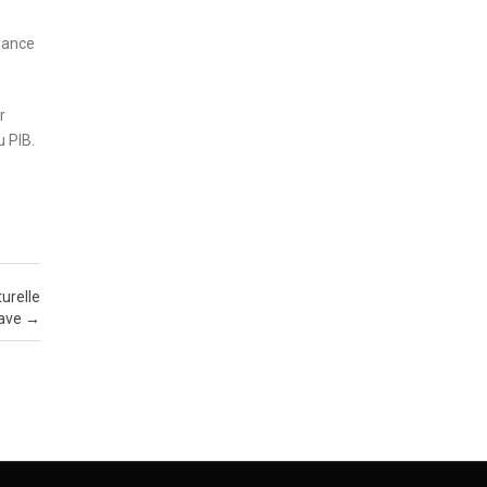
nance
r
u PIB.
turelle
nave
→