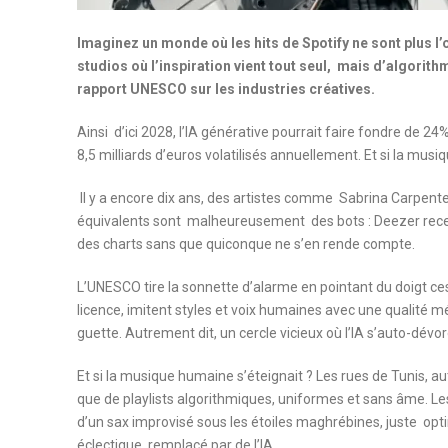
Imaginez un monde où les hits de Spotify ne sont plus l
studios où l’inspiration vient tout seul, mais d’algori
rapport UNESCO sur les industries créatives.
Ainsi d’ici 2028, l’IA générative pourrait faire fondre de 2
8,5 milliards d’euros volatilisés annuellement. Et si la musi
Il y a encore dix ans, des artistes comme Sabrina Carpent
équivalents sont malheureusement
des bots : Deezer re
des charts sans que quiconque ne s’en rende compte.
L’UNESCO tire la sonnette d’alarme en pointant du doigt c
licence, imitent styles et voix humaines avec une qualité m
guette. Autrement dit, un cercle vicieux où l’IA s’auto-dévo
Et si la musique humaine s’éteignait ? Les rues de Tunis, au
que de playlists algorithmiques, uniformes et sans âme. Les
d’un sax improvisé sous les étoiles maghrébines, juste optim
éclectique remplacé par de l’IA.