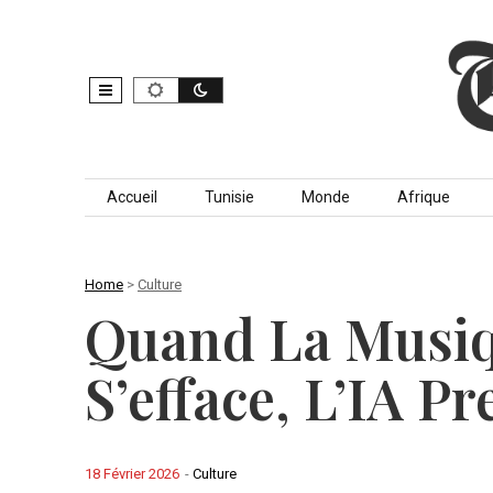
Skip to content
Accueil
Tunisie
Monde
Afrique
Home
>
Culture
Quand La Musi
S’efface, L’IA P
18 Février 2026
-
Culture