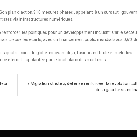
Son plan d’action,810 mesures phares , appelant à un sursaut : gouver
artistes via infrastructures numériques.
e renforcer les politiques pour un développement inclusif.” Car le secteu
 mais creuse les écarts, avec un financement public mondial sous 0,6% d
 des quatre coins du globe innovant déjà, fusionnant texte et mélodies.
nce éternel, supplantée par le bruit blanc des machines.
teur
« Migration stricte », défense renforcée : la révolution cul
de la gauche scandi