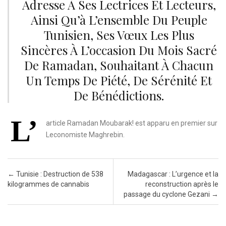
Adresse À Ses Lectrices Et Lecteurs,
Ainsi Qu’à L’ensemble Du Peuple
Tunisien, Ses Vœux Les Plus
Sincères À L’occasion Du Mois Sacré
De Ramadan, Souhaitant À Chacun
Un Temps De Piété, De Sérénité Et
De Bénédictions.
L’
article Ramadan Moubarak! est apparu en premier sur
Leconomiste Maghrebin.
Post navigation
←
Tunisie : Destruction de 538
Madagascar : L’urgence et la
kilogrammes de cannabis
reconstruction après le
passage du cyclone Gezani
→