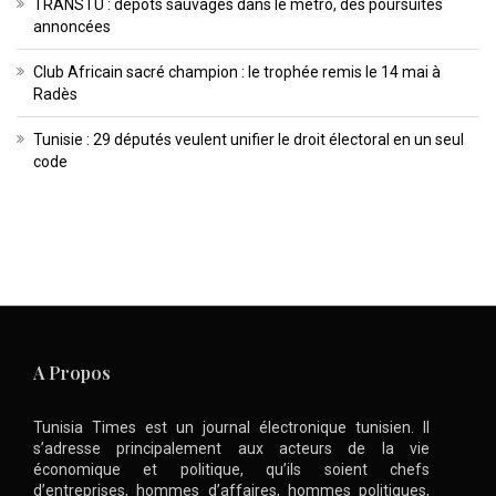
TRANSTU : dépôts sauvages dans le métro, des poursuites
annoncées
Club Africain sacré champion : le trophée remis le 14 mai à
Radès
Tunisie : 29 députés veulent unifier le droit électoral en un seul
code
A Propos
Tunisia Times est un journal électronique tunisien. Il
s’adresse principalement aux acteurs de la vie
économique et politique, qu’ils soient chefs
d’entreprises, hommes d’affaires, hommes politiques,