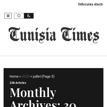
Véhicules électriq
Home
>
2025
> juillet (Page 3)
238 Articles
Monthly
Archives:
30