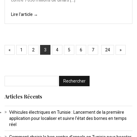
contre 7 050 millions de dinars […]
Lire l'article →
«
1
2
3
4
5
6
7
24
»
Articles Récents
Véhicules électriques en Tunisie : Lancement de la première
application pour localiser et suivre l’état des bornes en temps
réel