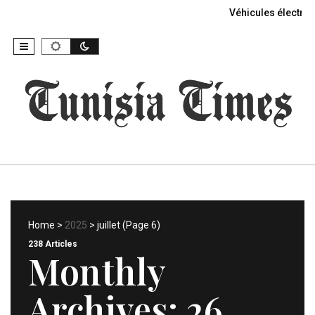
Véhicules électriq
Home
>
2025
> juillet (Page 6)
238 Articles
Monthly
Archives:
26