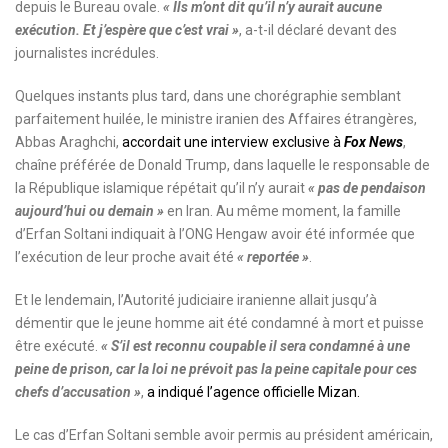
depuis le Bureau ovale.
« Ils m’ont dit qu’il n’y aurait aucune
exécution. Et j’espère que c’est vrai »
, a-t-il déclaré devant des
journalistes incrédules.
Quelques instants plus tard, dans une chorégraphie semblant
parfaitement huilée, le ministre iranien des Affaires étrangères,
Abbas Araghchi,
accordait une interview exclusive à
Fox News
,
chaîne préférée de Donald Trump, dans laquelle le responsable de
la République islamique répétait qu’il n’y aurait
« pas de pendaison
aujourd’hui ou demain »
en Iran. Au même moment, la famille
d’Erfan Soltani indiquait à l’ONG Hengaw avoir été informée que
l’exécution de leur proche avait été
« reportée »
.
Et le lendemain, l’Autorité judiciaire iranienne allait jusqu’à
démentir que le jeune homme ait été condamné à mort et puisse
être exécuté.
« S’il est reconnu coupable il sera condamné à une
peine de prison, car la loi ne prévoit pas la peine capitale pour ces
chefs d’accusation »
,
a indiqué l’agence officielle Mizan.
Le cas d’Erfan Soltani semble avoir permis au président américain,