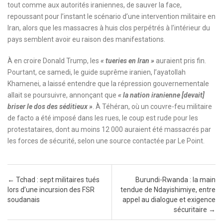
tout comme aux autorités iraniennes, de sauver la face,
repoussant pour l’instant le scénario d’une intervention militaire en
Iran, alors que les massacres à huis clos perpétrés à l’intérieur du
pays semblent avoir eu raison des manifestations.
À en croire Donald Trump, les
« tueries en Iran »
auraient pris fin.
Pourtant, ce samedi, le guide suprême iranien, l’ayatollah
Khamenei, a laissé entendre que la répression gouvernementale
allait se poursuivre, annonçant que
« la nation iranienne [devait]
briser le dos des séditieux »
. À Téhéran, où un couvre-feu militaire
de facto a été imposé dans les rues, le coup est rude pour les
protestataires, dont au moins 12 000 auraient été massacrés par
les forces de sécurité, selon une source contactée par Le Point.
Post navigation
←
Tchad : sept militaires tués
Burundi-Rwanda : la main
lors d’une incursion des FSR
tendue de Ndayishimiye, entre
soudanais
appel au dialogue et exigence
sécuritaire
→