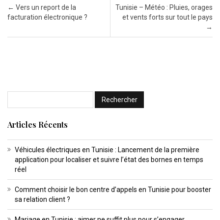
Post navigation
←
Vers un report de la
Tunisie – Météo : Pluies, orages
facturation électronique ?
et vents forts sur tout le pays
→
Articles Récents
Véhicules électriques en Tunisie : Lancement de la première
application pour localiser et suivre l’état des bornes en temps
réel
Comment choisir le bon centre d’appels en Tunisie pour booster
sa relation client ?
Mariage en Tunisie : aimer ne suffit plus pour s’engager