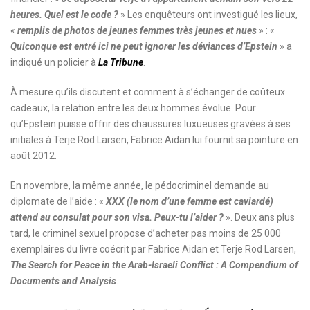
heures. Quel est le code ?
» Les enquêteurs ont investigué les lieux,
«
remplis de photos de jeunes femmes très jeunes et nues
» : «
Quiconque est entré ici ne peut ignorer les déviances d’Epstein
» a
indiqué un policier à
La Tribune
.
À mesure qu’ils discutent et comment à s’échanger de coûteux
cadeaux, la relation entre les deux hommes évolue. Pour
qu’Epstein puisse offrir des chaussures luxueuses gravées à ses
initiales à Terje Rod Larsen, Fabrice Aidan lui fournit sa pointure en
août 2012.
En novembre, la même année, le pédocriminel demande au
diplomate de l’aide : «
XXX (le nom d’une femme est caviardé)
attend au consulat pour son visa. Peux-tu l’aider ?
». Deux ans plus
tard, le criminel sexuel propose d’acheter pas moins de 25 000
exemplaires du livre coécrit par Fabrice Aidan et Terje Rod Larsen,
The Search for Peace in the Arab-Israeli Conflict : A Compendium of
Documents and Analysis
.