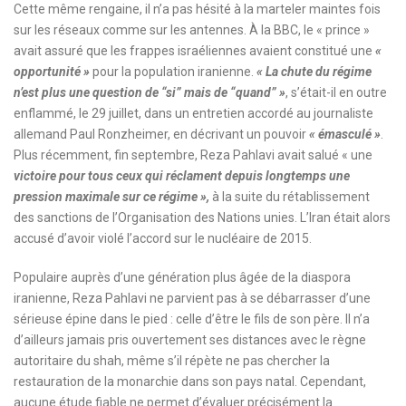
Cette même rengaine, il n’a pas hésité à la marteler maintes fois
sur les réseaux comme sur les antennes. À la BBC, le « prince »
avait assuré que les frappes israéliennes avaient constitué une
«
opportunité »
pour la population iranienne.
« La chute du régime
n’est plus une question de “si” mais de “quand” »
, s’était-il en outre
enflammé, le 29 juillet, dans un entretien accordé au journaliste
allemand Paul Ronzheimer, en décrivant un pouvoir
« émasculé »
.
Plus récemment, fin septembre, Reza Pahlavi avait salué « une
victoire pour tous ceux qui réclament depuis longtemps une
pression maximale sur ce régime »,
à la suite du rétablissement
des sanctions de l’Organisation des Nations unies. L’Iran était alors
accusé d’avoir violé l’accord sur le nucléaire de 2015.
Populaire auprès d’une génération plus âgée de la diaspora
iranienne, Reza Pahlavi ne parvient pas à se débarrasser d’une
sérieuse épine dans le pied : celle d’être le fils de son père. Il n’a
d’ailleurs jamais pris ouvertement ses distances avec le règne
autoritaire du shah, même s’il répète ne pas chercher la
restauration de la monarchie dans son pays natal. Cependant,
aucune étude fiable ne permet d’évaluer précisément la