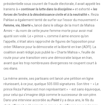
présidentielle sous couvert de fraude électorale, il avait appelé les
Iraniens à
« continuer la lutte dans la discipline »
et exhorté
« les
forces de l’ordre à la désobéissance civile et à la neutralité ».
Reza
Pahlavi a également tenté de surfer sur l’essor du mouvement
«
Femme, vie, liberté »,
lancé dans le sillage de la mort de Mahsa
Amini – du nom de cette jeune femme morte pour avoir mal
ajusté son voile. Le « prince », comme il aime encore qu’on
l’appelle, s’était alors rapproché de figures de l’opposition pour
créer l’Alliance pour la démocratie et la liberté en Iran (ADFI). La
coalition avait rédigé puis publié la « Charte Mahsa », feuille de
route pour une transition vers une démocratie laïque en Iran,
avant que les trop nombreuses divergences ne coupent court à
ces élans.
La même année, ses partisans ont lancé une pétition en ligne
réunissant, à ce jour, quelque 505 000 signatures. Son titre – « Le
prince Reza Pahlavi est mon représentant » – est sans équivoque,
pour celui qui s’imagine déjà comme le successeur de son père.
Dans une interview accordée au
Point
il y a deux ans, le fils du