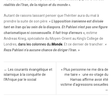
réalités de l’Iran, de la région et du monde ».
Autant de raisons laissant penser que l’héritier aura du mal à
prendre la suite de son père.
« L’opposition iranienne est divisée
tant en Iran qu’au sein de la diaspora. Et Pahlavi n’est pas une figure
charismatique ni consensuelle. Il fait trop d’erreurs »,
estime
Andreas Krieg, spécialiste du Moyen-Orient au King’s College de
Londres,
dans les colonnes du
Monde.
Et ce dernier de trancher :
«
Reza Pahlavi n’a aucune chance de diriger l’Iran. »
Post navigation
←
Les courants évangélique et
« Plus personne ne me dira de
islamique à la conquête de
me taire » : une ex-otage du
l’Afrique par le social
Hamas affirme avoir été
victime d’agressions sexuelles
→