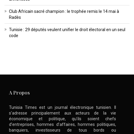
Club Africain sacré champion : le trophée remis le 14 mai à
Radès
Tunisie : 29 députés veulent unifier le droit électoral en un seul
code
A Propos
Tunisia Times est un journal électronique tunisien. Il
s’adresse principalement aux acteurs de la vie
économique et politique, qu’ils soient chefs
d’entreprises, hommes d’affaires, hommes politiques,
banquiers, investisseurs de tous bords ou