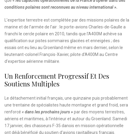
que
« les capacités opérationnelles de la France à opérer dans des
conditions polaires sont reconnues au niveau international ».
L’expertise terrestre est complétée par des missions polaires de la
marine et de l’armée de l’air : le porte-avions Charles-de-Gaulle a
franchi le cercle polaire en 2010, tandis que l’A400M achève sa
qualification sur pistes sommaires glacées et enneigées ; des
essais ont eu lieu au Groenland même en mars dernier, selon le
lieutenant-colonel François-Xavier, pilote d’A400M au Centre
d’expertise aérienne militaire.
Un Renforcement Progressif Et Des
Soutiens Multiples
Le détachement initial français, une quinzaine puis probablement
une trentaine de spécialistes haute montagne et grand froid, sera
renforcé
« dans les prochains jours »
par des moyens terrestres,
aériens et maritimes, à l’intérieur et autour du Groenland. Samedi
17 janvier, des chasseurs F-35 danois en mission opérationnelle
ont déjà bénéficié du soutien d’avions ravitailleurs français.