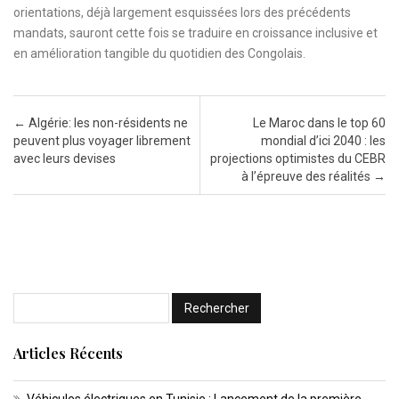
orientations, déjà largement esquissées lors des précédents
mandats, sauront cette fois se traduire en croissance inclusive et
en amélioration tangible du quotidien des Congolais.
Post navigation
←
Algérie: les non-résidents ne
Le Maroc dans le top 60
peuvent plus voyager librement
mondial d’ici 2040 : les
avec leurs devises
projections optimistes du CEBR
à l’épreuve des réalités
→
Articles Récents
Véhicules électriques en Tunisie : Lancement de la première