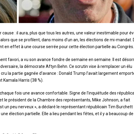
r cause : il aura, plus que tous les autres, une valeur inestimable pour é
alors que se profilent, dans moins d’un an, les élections de mi-mandat.
t en effet à une course serrée pour cette élection partielle au Congrès.
nt favori, a vu son avance fondre de semaine en semaine. Il est déso
adversaire, la démocrate Aftyn Behn. Ce scrutin vise à remplacer un élu
 cru la partie gagnée d’avance : Donald Trump l’avait largement emporté
nt Kamala Harris (38 %).
c chaque fois une avance confortable. Signe de l’inquiétude des républica
et le président de la Chambre des représentants, Mike Johnson, a fait
est un peu nerveux », a déclaré le représentant républicain Tim Burchett
ne élection partielle. Elle a lieu pendant les fêtes, et il y a beaucoup de