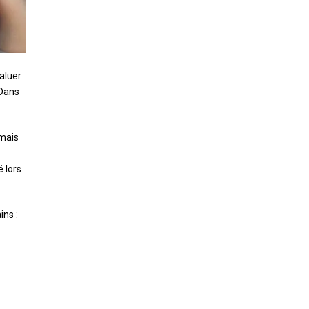
valuer
 Dans
rmais
 lors
ins :