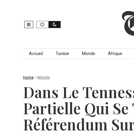
Skip to content
Accueil
Tunisie
Monde
Afrique
Home
>
Monde
Dans Le Tenness
Partielle Qui S
Référendum Su