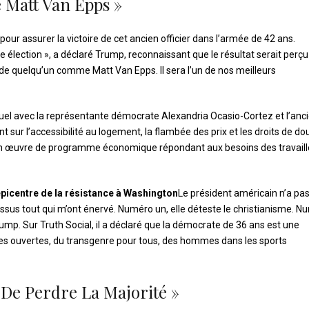
 Matt Van Epps »
our assurer la victoire de cet ancien officier dans l’armée de 42 ans.
te élection », a déclaré Trump, reconnaissant que le résultat serait perçu
e quelqu’un comme Matt Van Epps. Il sera l’un de nos meilleurs
tuel avec la représentante démocrate Alexandria Ocasio-Cortez et l’anc
t sur l’accessibilité au logement, la flambée des prix et les droits de d
 en œuvre de programme économique répondant aux besoins des travaill
épicentre de la résistance à Washington
Le président américain n’a pa
essus tout qui m’ont énervé. Numéro un, elle déteste le christianisme. 
ump. Sur Truth Social, il a déclaré que la démocrate de 36 ans est une
es ouvertes, du transgenre pour tous, des hommes dans les sports
 De Perdre La Majorité »