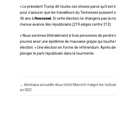
« Le président Trump dit toutes ces choses parce qu’il est i
pour s’assurer que les travailleurs du Tennessee puissent s
36 ans à
Newsweek
. Si cette élection ne changera pas la ma
menue avance des républicains (219 sièges contre 213).
« Nous sommes littéralement à trois personnes de perdre l
pouvez avoir une épidémie de mauvaise grippe qui touche le
élection. » Une élection en forme de référendum. Après de
plonger le parti républicain dans la tourmente.
Post navigation
←
Kinshasa accueille deux hôtel Marriott malgré les turbul
en RDC