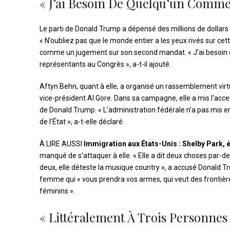
« J’ai Besoin De Quelqu’un Comme
Le parti de Donald Trump a dépensé des millions de dollars p
« N’oubliez pas que le monde entier a les yeux rivés sur cet
comme un jugement sur son second mandat. « J’ai besoin d
représentants au Congrès », a-t-il ajouté.
Aftyn Behn, quant à elle, a organisé un rassemblement vir
vice-président Al Gore. Dans sa campagne, elle a mis l’accen
de Donald Trump. « L’administration fédérale n’a pas mis
de l’État », a-t-elle déclaré.
À LIRE AUSSI
Immigration aux États-Unis : Shelby Park, 
manqué de s’attaquer à elle. « Elle a dit deux choses par-d
deux, elle déteste la musique country », a accusé Donald Tr
femme qui « vous prendra vos armes, qui veut des frontièr
féminins ».
« Littéralement À Trois Personnes