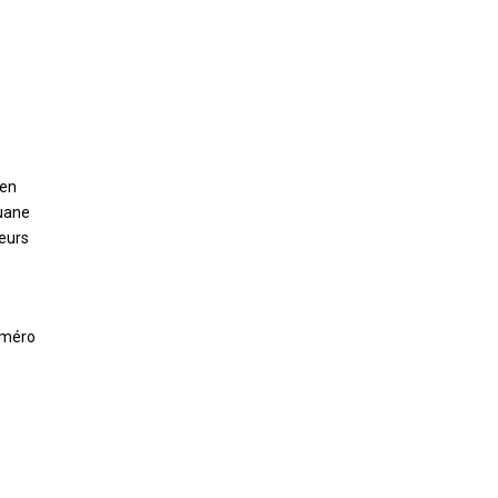
ien
ouane
eurs
s
Numéro