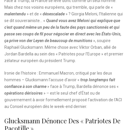
Face à Trump, la France se lève donc comme un seul homme.
Mais chez nos voisins européens, qui tremble, qui parle de «
malentendu
» et de «
désescalade
» ? Giorgia Meloni, l’Italienne qui
se dit souverainiste… «
Quand vous avez Meloni qui explique que
c’est quand même un peu de la faute des pays sanctionnés et qui
passe ses coups de fil pour négocier en direct avec les États-Unis,
ça prive von der Leyen de beaucoup de munitions
», soupire
Raphaël Glucksmann. Même chose avec Viktor Orban, allié de
Jordan Bardella au sein des « Patriotes pour l’Europe » et premier
zélateur européen du président Trump.
Ironie de l’histoire : Emmanuel Macron, critiqué par les deux
hommes – Glucksmann l’accuse d’avoir «
trop longtemps fait
confiance à son charme
» face à Trump, Bardella dénonce ses «
opérations dérisoires
» – est le seul chef d’État ou de
gouvernement à avoir formellement proposé l’activation de l’ACI
au Conseil européen dès le week-end dernier.
Glucksmann Dénonce Des « Patriotes De
Pacotille »