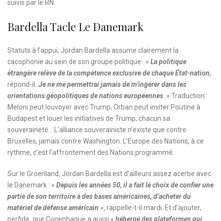
suivis par le RN.
Bardella Tacle Le Danemark
Statuts à l’appui, Jordan Bardella assume clairement la
cacophonie au sein de son groupe politique : «
La politique
étrangère relève de la compétence exclusive de chaque État-nation,
répond-il
. Je ne me permettrai jamais de m’ingérer dans les
orientations géopolitiques de nations européennes
. » Traduction :
Meloni peut louvoyer avec Trump, Orban peut inviter Poutine à
Budapest et louer les initiatives de Trump, chacun sa
souveraineté… L’alliance souverainiste n’existe que contre
Bruxelles, jamais contre Washington. L’Europe des Nations, à ce
rythme, c’est l’affrontement des Nations programmé.
Sur le Groenland, Jordan Bardella est d’ailleurs assez acerbe avec
le Danemark : «
Depuis les années 50, il a fait le choix de confier une
partie de son territoire à des bases américaines, d’acheter du
matériel de défense américain
», rappelle-t-il mardi. Et d’ajouter,
perfide, que Copenhague a aussi «
hébergé des plateformes qui