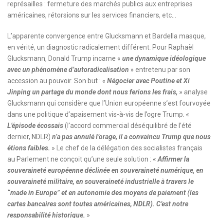
représailles : fermeture des marchés publics aux entreprises
américaines, rétorsions sur les services financiers, etc…
L’apparente convergence entre Glucksmann et Bardella masque,
en vérité, un diagnostic radicalement différent. Pour Raphaël
Glucksmann, Donald Trump incarne «
une dynamique idéologique
avec un phénomène d’autoradicalisation
» entretenu par son
accession au pouvoir. Son but : «
Négocier avec Poutine et Xi
Jinping un partage du monde dont nous ferions les frais,
» analyse
Glucksmann qui considère que l’Union européenne s’est fourvoyée
dans une politique d’apaisement vis-à-vis de l’ogre Trump. «
L’épisode écossais
(l’accord commercial déséquilibré de l’été
dernier, NDLR)
n’a pas annulé l’orage, il a convaincu Trump que nous
étions faibles.
» Le chef de la délégation des socialistes français
au Parlement ne conçoit qu’une seule solution : «
Affirmer la
souveraineté européenne déclinée en souveraineté numérique, en
souveraineté militaire, en souveraineté industrielle à travers le
“made in Europe” et en autonomie des moyens de paiement (les
cartes bancaires sont toutes américaines, NDLR). C’est notre
responsabilité historique.
»