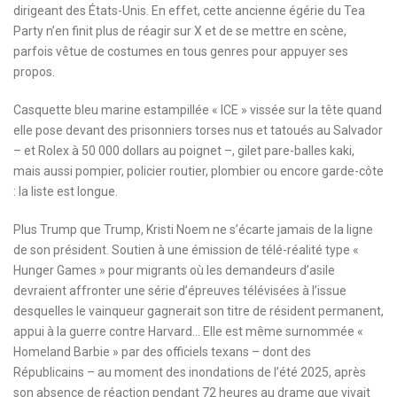
dirigeant des États-Unis. En effet, cette ancienne égérie du Tea
Party n’en finit plus de réagir sur X et de se mettre en scène,
parfois vêtue de costumes en tous genres pour appuyer ses
propos.
Casquette bleu marine estampillée « ICE » vissée sur la tête quand
elle pose devant des prisonniers torses nus et tatoués au Salvador
– et Rolex à 50 000 dollars au poignet –, gilet pare-balles kaki,
mais aussi pompier, policier routier, plombier ou encore garde-côte
: la liste est longue.
Plus Trump que Trump, Kristi Noem ne s’écarte jamais de la ligne
de son président. Soutien à une émission de télé-réalité type «
Hunger Games » pour migrants où les demandeurs d’asile
devraient affronter une série d’épreuves télévisées à l’issue
desquelles le vainqueur gagnerait son titre de résident permanent,
appui à la guerre contre Harvard… Elle est même surnommée «
Homeland Barbie » par des officiels texans – dont des
Républicains – au moment des inondations de l’été 2025, après
son absence de réaction pendant 72 heures au drame que vivait