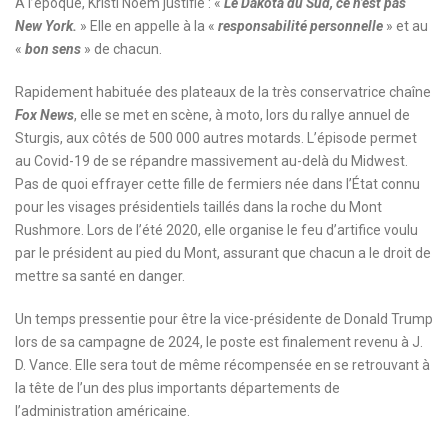
À l’époque, Kristi Noem justifie : «
Le Dakota du Sud, ce n’est pas
New York.
» Elle en appelle à la «
responsabilité personnelle
» et au
«
bon sens
» de chacun.
Rapidement habituée des plateaux de la très conservatrice chaîne
Fox News
, elle se met en scène, à moto, lors du rallye annuel de
Sturgis, aux côtés de 500 000 autres motards. L’épisode permet
au Covid-19 de se répandre massivement au-delà du Midwest.
Pas de quoi effrayer cette fille de fermiers née dans l’État connu
pour les visages présidentiels taillés dans la roche du Mont
Rushmore. Lors de l’été 2020, elle organise le feu d’artifice voulu
par le président au pied du Mont, assurant que chacun a le droit de
mettre sa santé en danger.
Un temps pressentie pour être la vice-présidente de Donald Trump
lors de sa campagne de 2024, le poste est finalement revenu à J.
D. Vance. Elle sera tout de même récompensée en se retrouvant à
la tête de l’un des plus importants départements de
l’administration américaine.