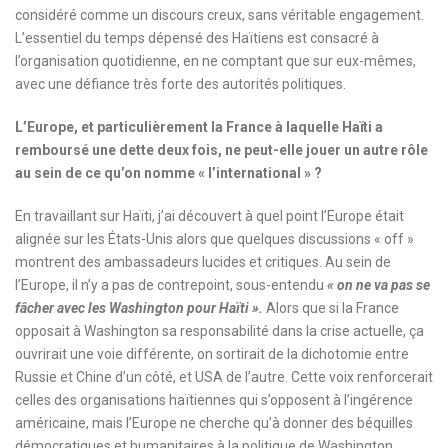
considéré comme un discours creux, sans véritable engagement.
L’essentiel du temps dépensé des Haïtiens est consacré à
l’organisation quotidienne, en ne comptant que sur eux-mêmes,
avec une défiance très forte des autorités politiques.
L’Europe, et particulièrement la France à laquelle Haïti a
remboursé une dette deux fois, ne peut-elle jouer un autre rôle
au sein de ce qu’on nomme « l’international » ?
En travaillant sur Haïti, j’ai découvert à quel point l’Europe était
alignée sur les États-Unis alors que quelques discussions « off »
montrent des ambassadeurs lucides et critiques. Au sein de
l’Europe, il n’y a pas de contrepoint, sous-entendu
« on ne va pas se
fâcher avec les Washington pour Haïti ».
Alors que si la France
opposait à Washington sa responsabilité dans la crise actuelle, ça
ouvrirait une voie différente, on sortirait de la dichotomie entre
Russie et Chine d’un côté, et USA de l’autre. Cette voix renforcerait
celles des organisations haïtiennes qui s’opposent à l’ingérence
américaine, mais l’Europe ne cherche qu’à donner des béquilles
démocratiques et humanitaires à la politique de Washington.