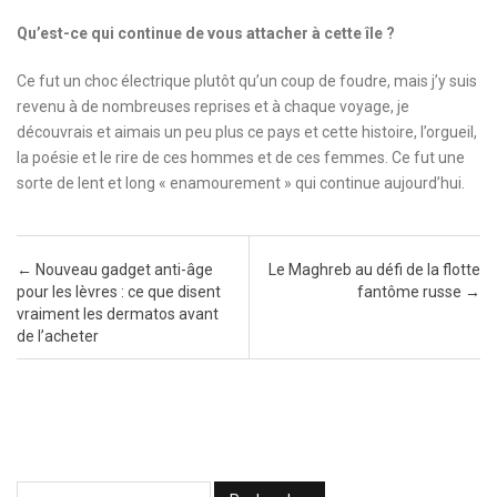
Qu’est-ce qui continue de vous attacher à cette île ?
Ce fut un choc électrique plutôt qu’un coup de foudre, mais j’y suis
revenu à de nombreuses reprises et à chaque voyage, je
découvrais et aimais un peu plus ce pays et cette histoire, l’orgueil,
la poésie et le rire de ces hommes et de ces femmes. Ce fut une
sorte de lent et long « enamourement » qui continue aujourd’hui.
Post navigation
←
Nouveau gadget anti-âge
Le Maghreb au défi de la flotte
pour les lèvres : ce que disent
fantôme russe
→
vraiment les dermatos avant
de l’acheter