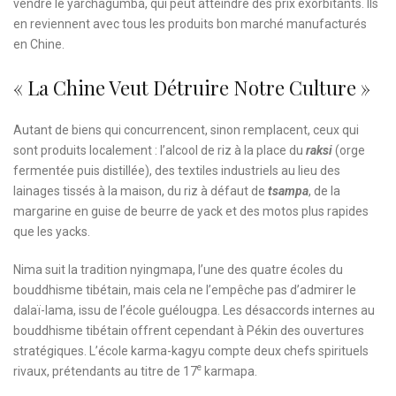
vendre le yarchagumba, qui peut atteindre des prix exorbitants. Ils
en reviennent avec tous les produits bon marché manufacturés
en Chine.
« La Chine Veut Détruire Notre Culture »
Autant de biens qui concurrencent, sinon remplacent, ceux qui
sont produits localement : l’alcool de riz à la place du
raksi
(orge
fermentée puis distillée), des textiles industriels au lieu des
lainages tissés à la maison, du riz à défaut de
tsampa
, de la
margarine en guise de beurre de yack et des motos plus rapides
que les yacks.
Nima suit la tradition nyingmapa, l’une des quatre écoles du
bouddhisme tibétain, mais cela ne l’empêche pas d’admirer le
dalaï-lama, issu de l’école guélougpa. Les désaccords internes au
bouddhisme tibétain offrent cependant à Pékin des ouvertures
stratégiques. L’école karma-kagyu compte deux chefs spirituels
e
rivaux, prétendants au titre de 17
karmapa.