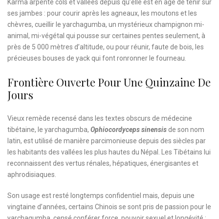
Karma arpente cols et vallées depuis qu’elle est en âge de tenir sur
ses jambes : pour courir après les agneaux, les moutons et les
chèvres, cueillir le yarchagumba, un mystérieux champignon mi-
animal, mi-végétal qui pousse sur certaines pentes seulement, à
près de 5 000 mètres d’altitude, ou pour réunir, faute de bois, les
précieuses bouses de yack qui font ronronner le fourneau.
Frontière Ouverte Pour Une Quinzaine De
Jours
Vieux remède recensé dans les textes obscurs de médecine
tibétaine, le yarchagumba,
Ophiocordyceps sinensis
de son nom
latin, est utilisé de manière parcimonieuse depuis des siècles par
les habitants des vallées les plus hautes du Népal. Les Tibétains lui
reconnaissent des vertus rénales, hépatiques, énergisantes et
aphrodisiaques.
Son usage est resté longtemps confidentiel mais, depuis une
vingtaine d’années, certains Chinois se sont pris de passion pour le
yarchagumba, censé conférer force, pouvoir sexuel et longévité :