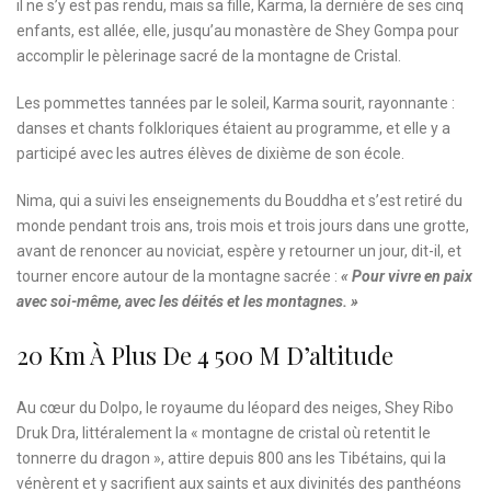
il ne s’y est pas rendu, mais sa fille, Karma, la dernière de ses cinq
enfants, est allée, elle, jusqu’au monastère de Shey Gompa pour
accomplir le pèlerinage sacré de la montagne de Cristal.
Les pommettes tannées par le soleil, Karma sourit, rayonnante :
danses et chants folkloriques étaient au programme, et elle y a
participé avec les autres élèves de dixième de son école.
Nima, qui a suivi les enseignements du Bouddha et s’est retiré du
monde pendant trois ans, trois mois et trois jours dans une grotte,
avant de renoncer au noviciat, espère y retourner un jour, dit-il, et
tourner encore autour de la montagne sacrée :
« Pour vivre en paix
avec soi-même, avec les déités et les montagnes. »
20 Km À Plus De 4 500 M D’altitude
Au cœur du Dolpo, le royaume du léopard des neiges, Shey Ribo
Druk Dra, littéralement la « montagne de cristal où retentit le
tonnerre du dragon », attire depuis 800 ans les Tibétains, qui la
vénèrent et y sacrifient aux saints et aux divinités des panthéons