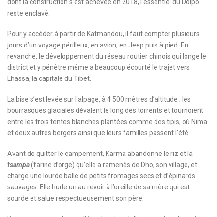
dont la construction s’est achevée en 2018, l’essentiel du Dolpo
reste enclavé.
Pour y accéder à partir de Katmandou, il faut compter plusieurs
jours d’un voyage périlleux, en avion, en Jeep puis à pied. En
revanche, le développement du réseau routier chinois qui longe le
district et y pénètre même a beaucoup écourté le trajet vers
Lhassa, la capitale du Tibet.
La bise s’est levée sur l’alpage, à 4 500 mètres d’altitude ; les
bourrasques glaciales dévalent le long des torrents et tournoient
entre les trois tentes blanches plantées comme des tipis, où Nima
et deux autres bergers ainsi que leurs familles passent l’été.
Avant de quitter le campement, Karma abandonne le riz et la
tsampa
(farine d’orge) qu’elle a ramenés de Dho, son village, et
charge une lourde balle de petits fromages secs et d’épinards
sauvages. Elle hurle un au revoir à l’oreille de sa mère qui est
sourde et salue respectueusement son père.