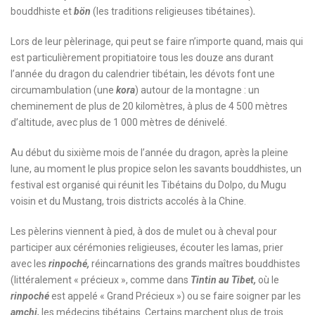
bouddhiste et
bön
(les traditions religieuses tibétaines)
.
Lors de leur pèlerinage, qui peut se faire n’importe quand, mais qui
est particulièrement propitiatoire tous les douze ans durant
l’année du dragon du calendrier tibétain, les dévots font une
circumambulation (une
kora
) autour de la montagne : un
cheminement de plus de 20 kilomètres, à plus de 4 500 mètres
d’altitude, avec plus de 1 000 mètres de dénivelé.
Au début du sixième mois de l’année du dragon, après la pleine
lune, au moment le plus propice selon les savants bouddhistes, un
festival est organisé qui réunit les Tibétains du Dolpo, du Mugu
voisin et du Mustang, trois districts accolés à la Chine.
Les pèlerins viennent à pied, à dos de mulet ou à cheval pour
participer aux cérémonies religieuses, écouter les lamas, prier
avec les
rinpoché,
réincarnations des grands maîtres bouddhistes
(littéralement « précieux », comme dans
Tintin au Tibet,
où le
rinpoché
est appelé « Grand Précieux ») ou se faire soigner par les
amchi,
les médecins tibétains. Certains marchent plus de trois