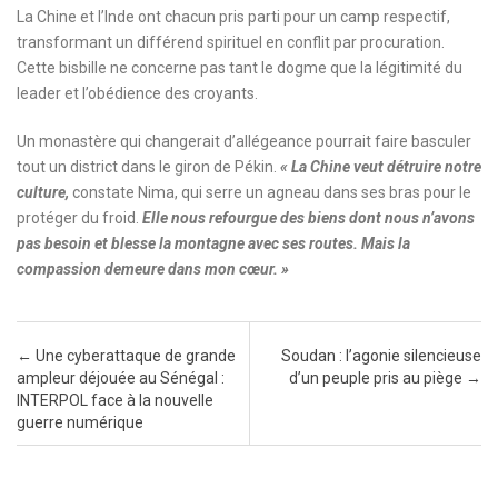
La Chine et l’Inde ont chacun pris parti pour un camp respectif,
transformant un différend spirituel en conflit par procuration.
Cette bisbille ne concerne pas tant le dogme que la légitimité du
leader et l’obédience des croyants.
Un monastère qui changerait d’allégeance pourrait faire basculer
tout un district dans le giron de Pékin.
« La Chine veut détruire notre
culture,
constate Nima, qui serre un agneau dans ses bras pour le
protéger du froid.
Elle nous refourgue des biens dont nous n’avons
pas besoin et blesse la montagne avec ses routes. Mais la
compassion demeure dans mon cœur. »
Post navigation
←
Une cyberattaque de grande
Soudan : l’agonie silencieuse
ampleur déjouée au Sénégal :
d’un peuple pris au piège
→
INTERPOL face à la nouvelle
guerre numérique