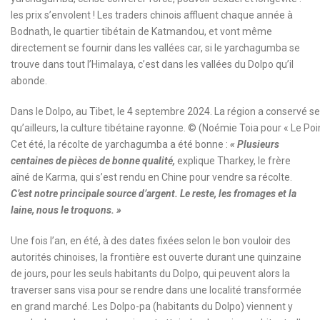
les prix s’envolent ! Les traders chinois affluent chaque année à
Bodnath, le quartier tibétain de Katmandou, et vont même
directement se fournir dans les vallées car, si le yarchagumba se
trouve dans tout l’Himalaya, c’est dans les vallées du Dolpo qu’il
abonde.
Dans le Dolpo, au Tibet, le 4 septembre 2024. La région a conservé ses
qu’ailleurs, la culture tibétaine rayonne.
© (Noémie Toia pour « Le Poin
Cet été, la récolte de yarchagumba a été bonne :
« Plusieurs
centaines de pièces de bonne qualité,
explique Tharkey, le frère
aîné de Karma, qui s’est rendu en Chine pour vendre sa récolte.
C’est notre principale source d’argent. Le reste, les fromages et la
laine, nous le troquons. »
Une fois l’an, en été, à des dates fixées selon le bon vouloir des
autorités chinoises, la frontière est ouverte durant une quinzaine
de jours, pour les seuls habitants du Dolpo, qui peuvent alors la
traverser sans visa pour se rendre dans une localité transformée
en grand marché. Les Dolpo-pa (habitants du Dolpo) viennent y