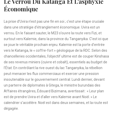
Le Verrou Du Katanga Et L’asphyxie
Économique
La prise d’Uvira n’est pas une fin en soi ; c’est une étape cruciale
dans une stratégie d’étranglement économique. Uvira est un
verrou. En le faisant sauter, le M23 s’ouvre la route vers Fizi, et
surtout vers Kalemie, dans la province du Tanganyika. C’est ici que
se joue le véritable prochain enjeu. Kalemie est la porte d’entrée
vers le Katanga, le « coffre-fort » géologique de la RDC. Selon des
chancelleries occidentales, l’objectif ultime est de couper Kinshasa
de ses revenus miniers (cuivre et cobalt), essentiels au budget de
l’État. En contrôlant la rive ouest du lac Tanganyika, la rébellion
peut menacer les flux commerciaux et exercer une pression
insoutenable sur le gouvernement central. Lundi dernier, devant
un parterre de diplomates à Gitega, le ministre burundais des
Affaires étrangères, Édouard Bizimana, avertissait : « Leur plan
est de prendre Uvira et d’aller vers Kalemie avant Noël. » Le
calendrier s’accélère. Noël est dans deux semaines, et la route est
dégagée.