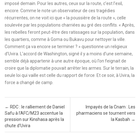
imposé demain. Pour les autres, ceux sur la route, c’est l’exil,
encore. Comme le note un observateur de ces tragédies
récurrentes, on ne voit ici que « la poussière de la route », celle
soulevée par les populations charriées au gré des conflits. « Après,
les rebelles feront peut-être des ratissages sur la population, dans
les quartiers, comme à Goma ou Bukavu pour nettoyer la ville.
Comment ça va encore se terminer ? » questionne un religieux
d’Uvira. L’accord de Washington, signé il y a moins d’une semaine,
semble déjà appartenir à une autre époque, où l’on feignait de
croire que la diplomatie pouvait arrêter les armes. Sur le terrain, la
seule loi qui vaille est celle du rapport de force. Et ce soir, à Uvira, la
force a changé de camp.
Post navigation
←
RDC : le ralliement de Daniel
Impayés de la Cnam : Les
Safu à l’AFC/M23 accentue la
pharmaciens se tournent vers
pression sur Kinshasa après la
la Kasbah
→
chute d’Uvira