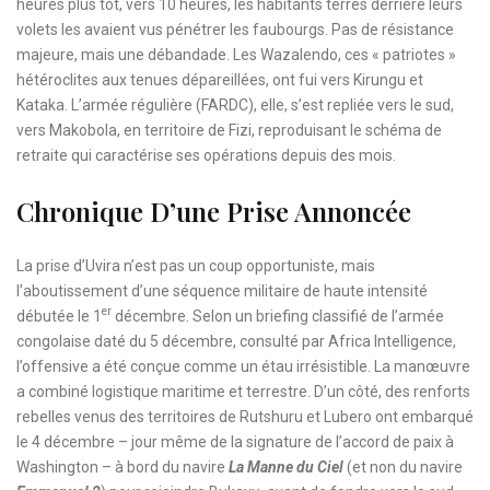
heures plus tôt, vers 10 heures, les habitants terrés derrière leurs
volets les avaient vus pénétrer les faubourgs. Pas de résistance
majeure, mais une débandade. Les Wazalendo, ces « patriotes »
hétéroclites aux tenues dépareillées, ont fui vers Kirungu et
Kataka. L’armée régulière (FARDC), elle, s’est repliée vers le sud,
vers Makobola, en territoire de Fizi, reproduisant le schéma de
retraite qui caractérise ses opérations depuis des mois.
Chronique D’une Prise Annoncée
La prise d’Uvira n’est pas un coup opportuniste, mais
l’aboutissement d’une séquence militaire de haute intensité
er
débutée le 1
décembre. Selon un briefing classifié de l’armée
congolaise daté du 5 décembre, consulté par Africa Intelligence,
l’offensive a été conçue comme un étau irrésistible. La manœuvre
a combiné logistique maritime et terrestre. D’un côté, des renforts
rebelles venus des territoires de Rutshuru et Lubero ont embarqué
le 4 décembre – jour même de la signature de l’accord de paix à
Washington – à bord du navire
La Manne du Ciel
(et non du navire