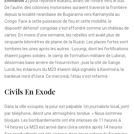
Emmanuel 2
) pour rejoindre Bukavu, avant de fondre vers le sud.
De l’autre, des colonnes motorisées auraient traversé la frontière
depuis la localité rwandaise de Bugarama vers Kamanyola au
Congo. Face à cette puissance de feu et cette mobilité, le
dispositif défensif congolais s’est effondré comme un château de
cartes. En moins d’une semaine, les rebelles ont avalé plus de
cinquante kilomètres de plaine de la Ruzizi. Les places fortes sont
tombées les unes après les autres : Luvungi, dont les fortifications
étaient jugées solides ; le camp de formation militaire de Lubirizi,
désormais base arrière de l’insurrection ; puis la cité de Sange.
Lundi, les éclaireurs du M23 étaient déjà signalés à Kavimvira, la
banlieue nord d’Uvira. Ce mercredi, l’étau s’est refermé.
Civils En Exode
Dans la ville occupée, la peur est palpable. Un journaliste local, joint
par téléphone, décrit une atmosphère tendue. « Nous sommes
bloqués. Les bombardements ont été intenses de 11 heures à
14 heures Le M23 est arrivé dans Uvira-centre après 14 heures
Ses combattants ont été aperçus dans les quartiers de Kavimvira,