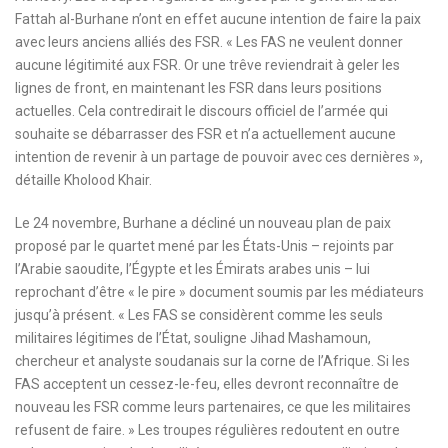
Fattah al-Burhane n’ont en effet aucune intention de faire la paix
avec leurs anciens alliés des FSR. « Les FAS ne veulent donner
aucune légitimité aux FSR. Or une trêve reviendrait à geler les
lignes de front, en maintenant les FSR dans leurs positions
actuelles. Cela contredirait le discours officiel de l’armée qui
souhaite se débarrasser des FSR et n’a actuellement aucune
intention de revenir à un partage de pouvoir avec ces dernières »,
détaille Kholood Khair.
Le 24 novembre, Burhane a décliné un nouveau plan de paix
proposé par le quartet mené par les États-Unis – rejoints par
l’Arabie saoudite, l’Égypte et les Émirats arabes unis – lui
reprochant d’être « le pire » document soumis par les médiateurs
jusqu’à présent. « Les FAS se considèrent comme les seuls
militaires légitimes de l’État, souligne Jihad Mashamoun,
chercheur et analyste soudanais sur la corne de l’Afrique. Si les
FAS acceptent un cessez-le-feu, elles devront reconnaître de
nouveau les FSR comme leurs partenaires, ce que les militaires
refusent de faire. » Les troupes régulières redoutent en outre