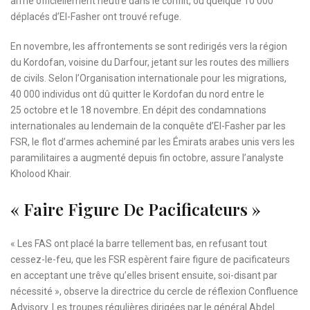
armé officiellement neutre dans le conflit, où quelque 10 000
déplacés d’El-Fasher ont trouvé refuge.
En novembre, les affrontements se sont redirigés vers la région
du Kordofan, voisine du Darfour, jetant sur les routes des milliers
de civils. Selon l’Organisation internationale pour les migrations,
40 000 individus ont dû quitter le Kordofan du nord entre le
25 octobre et le 18 novembre. En dépit des condamnations
internationales au lendemain de la conquête d’El-Fasher par les
FSR, le flot d’armes acheminé par les Émirats arabes unis vers les
paramilitaires a augmenté depuis fin octobre, assure l’analyste
Kholood Khair.
« Faire Figure De Pacificateurs »
« Les FAS ont placé la barre tellement bas, en refusant tout
cessez-le-feu, que les FSR espèrent faire figure de pacificateurs
en acceptant une trêve qu’elles brisent ensuite, soi-disant par
nécessité », observe la directrice du cercle de réflexion Confluence
Advisory. Les troupes régulières dirigées par le général Abdel