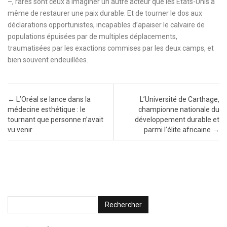
–, rares sont ceux à imaginer un autre acteur que les États-Unis à
même de restaurer une paix durable. Et de tourner le dos aux
déclarations opportunistes, incapables d’apaiser le calvaire de
populations épuisées par de multiples déplacements,
traumatisées par les exactions commises par les deux camps, et
bien souvent endeuillées.
Post navigation
←
L’Oréal se lance dans la
L’Université de Carthage,
médecine esthétique : le
championne nationale du
tournant que personne n’avait
développement durable et
vu venir
parmi l’élite africaine
→