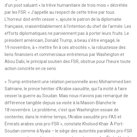
d’un post saluant « la trêve humanitaire de trois mois » décrétée
par les FSR. « J’appelle au respect de cette trêve par tous.
L’horreur doit enfin cesser », ajoute le patron de la diplomatie
française, vraisemblablement à l’intention du chef de l’armée. Les
efforts diplomatiques ne parviennent pas à porter leurs fruits. Le
président américain, Donald Trump, a beau s’être engagé, le
19 novembre, à « mettre fin à ces atrocités », la robustesse des
liens financiers et commerciaux entretenus par Washington et
Abou Dabi, le principal soutien des FSR, obstrue pour l’heure toute
action concrète en ce sens.
« Trump entretient une relation personnelle avec Mohammed ben
Salmane, le prince héritier d’Arabie saoudite, qui l’a incité à faire
cesser la guerre au Soudan. Mais nous n’avons pas remarqué de
différence tangible depuis sa visite à la Maison-Blanche le
18 novembre. Le problème, c’est que Washington essaie de
contenter, dans le même temps, l’Arabie saoudite pro-FAS et
Émirats arabes unis pro-FSR », constate Kholood Khair. À Port-
Soudan comme à Nyala – le siège des autorités parallèles pro-FSR