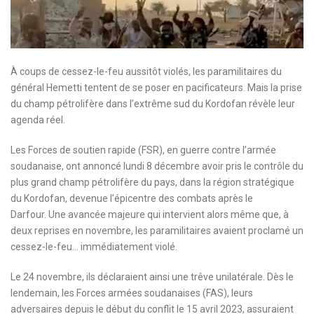
À coups de cessez-le-feu aussitôt violés, les paramilitaires du
général Hemetti tentent de se poser en pacificateurs. Mais la prise
du champ pétrolifère dans l’extrême sud du Kordofan révèle leur
agenda réel.
Les Forces de soutien rapide (FSR), en guerre contre l’armée
soudanaise, ont annoncé lundi 8 décembre avoir pris le contrôle du
plus grand champ pétrolifère du pays, dans la région stratégique
du Kordofan, devenue l’épicentre des combats après le
Darfour. Une avancée majeure qui intervient alors même que, à
deux reprises en novembre, les paramilitaires avaient proclamé un
cessez-le-feu… immédiatement violé.
Le 24 novembre, ils déclaraient ainsi une trêve unilatérale. Dès le
lendemain, les Forces armées soudanaises (FAS), leurs
adversaires depuis le début du conflit le 15 avril 2023, assuraient