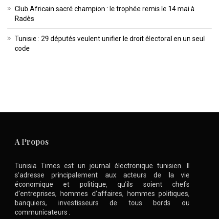
Club Africain sacré champion : le trophée remis le 14 mai à
Radès
Tunisie : 29 députés veulent unifier le droit électoral en un seul
code
A Propos
Tunisia Times est un journal électronique tunisien. Il
s’adresse principalement aux acteurs de la vie
économique et politique, qu’ils soient chefs
d’entreprises, hommes d’affaires, hommes politiques,
banquiers, investisseurs de tous bords ou
communicateurs .