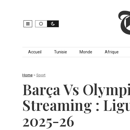
Skip to content
Accueil
Tunisie
Monde
Afrique
Home
>
Sport
Barça Vs Olympi
Streaming : Li
2025-26