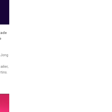
tade
e
e Jong
ilier,
tins.