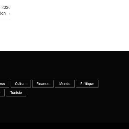
i 2030
tion
→
ess
Culture
Finance
Monde
Politique
e
Tunisie