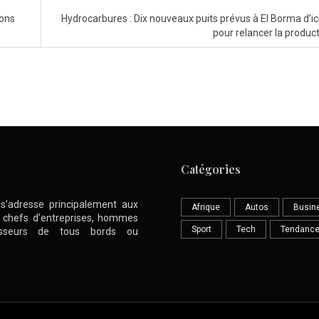
ions
Hydrocarbures : Dix nouveaux puits prévus à El Borma d’ic
pour relancer la produc
Catégories
l s’adresse principalement aux
Afrique
Autos
Busin
nt chefs d’entreprises, hommes
Sport
Tech
Tendanc
stisseurs de tous bords ou