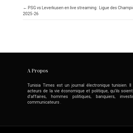
Post navigation
←
PSG vs Leverkusen en live streaming : Ligue des Champ
2025-26
A Propos
Tunisia Times est un journal électronique tunisien. I
acteurs de la vie économique et politique, qu’ils soie
d’affaires, hommes politiques, banquiers, inve
communicateurs .