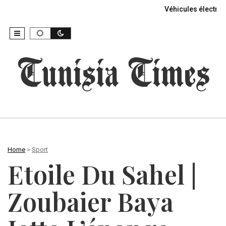
Véhicules électriq
Home
>
Sport
Etoile Du Sahel |
Zoubaier Baya