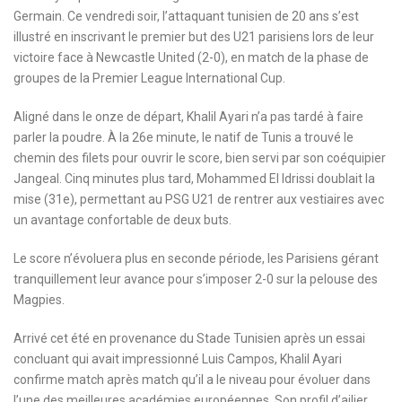
Germain. Ce vendredi soir, l’attaquant tunisien de 20 ans s’est
illustré en inscrivant le premier but des U21 parisiens lors de leur
victoire face à Newcastle United (2-0), en match de la phase de
groupes de la Premier League International Cup.
Aligné dans le onze de départ, Khalil Ayari n’a pas tardé à faire
parler la poudre. À la 26e minute, le natif de Tunis a trouvé le
chemin des filets pour ouvrir le score, bien servi par son coéquipier
Jangeal. Cinq minutes plus tard, Mohammed El Idrissi doublait la
mise (31e), permettant au PSG U21 de rentrer aux vestiaires avec
un avantage confortable de deux buts.
Le score n’évoluera plus en seconde période, les Parisiens gérant
tranquillement leur avance pour s’imposer 2-0 sur la pelouse des
Magpies.
Arrivé cet été en provenance du Stade Tunisien après un essai
concluant qui avait impressionné Luis Campos, Khalil Ayari
confirme match après match qu’il a le niveau pour évoluer dans
l’une des meilleures académies européennes. Son profil d’ailier