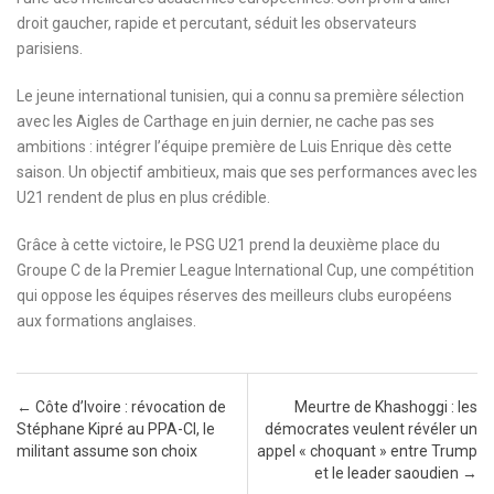
droit gaucher, rapide et percutant, séduit les observateurs
parisiens.
Le jeune international tunisien, qui a connu sa première sélection
avec les Aigles de Carthage en juin dernier, ne cache pas ses
ambitions : intégrer l’équipe première de Luis Enrique dès cette
saison. Un objectif ambitieux, mais que ses performances avec les
U21 rendent de plus en plus crédible.
Grâce à cette victoire, le PSG U21 prend la deuxième place du
Groupe C de la Premier League International Cup, une compétition
qui oppose les équipes réserves des meilleurs clubs européens
aux formations anglaises.
Post navigation
←
Côte d’Ivoire : révocation de
Meurtre de Khashoggi : les
Stéphane Kipré au PPA-CI, le
démocrates veulent révéler un
militant assume son choix
appel « choquant » entre Trump
et le leader saoudien
→