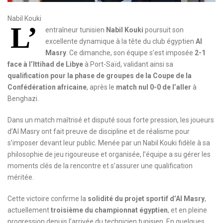
Nabil Kouki
L’
entraîneur tunisien
Nabil Kouki
poursuit son
excellente dynamique à la tête du club égyptien
Al
Masry
. Ce dimanche, son équipe s’est imposée
2-1
face à l’Ittihad de Libye
à Port-Saïd, validant ainsi sa
qualification pour la phase de groupes de la Coupe de la
Confédération africaine
, après le
match nul 0-0 de l’aller
à
Benghazi.
Dans un match maîtrisé et disputé sous forte pression, les joueurs
d’Al Masry ont fait preuve de discipline et de réalisme pour
s’imposer devant leur public. Menée par un Nabil Kouki fidèle à sa
philosophie de jeu rigoureuse et organisée, l’équipe a su gérer les
moments clés de la rencontre et s’assurer une qualification
méritée.
Cette victoire confirme la
solidité du projet sportif d’Al Masry
,
actuellement
troisième du championnat égyptien
, et en pleine
progression depuis l’arrivée du technicien tunisien. En quelques