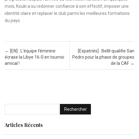
mois, Kouki a su redonner confiance à son effectif, imposer une
identité claire et replacer le club parmi les meilleures formations
du pays.
Post navigation
←
[EN] : L’équipe féminine
[Expatriés] : Bellil qualifie San
écrase la Libye 16-0 en tournoi
Pedro pour la phase de groupes
amical !
de la CAF
→
Articles Récents