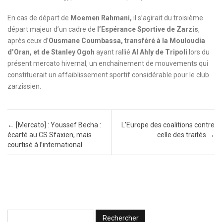
En cas de départ de
Moemen Rahmani,
il s’agirait du troisième
départ majeur d’un cadre de
l’Espérance Sportive de Zarzis
,
après ceux d’
Ousmane Coumbassa, transféré à la Mouloudia
d’Oran, et de Stanley Ogoh
ayant rallié
Al Ahly de Tripoli
lors du
présent mercato hivernal, un enchaînement de mouvements qui
constituerait un affaiblissement sportif considérable pour le club
zarzissien.
Post navigation
←
[Mercato] : Youssef Becha :
L’Europe des coalitions contre
écarté au CS Sfaxien, mais
celle des traités
→
courtisé à l’international