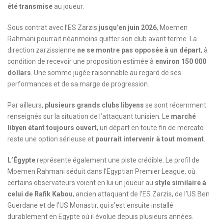
été transmise
au joueur.
Sous contrat avec l’ES Zarzis
jusqu’en juin 2026
, Moemen
Rahmani pourrait néanmoins quitter son club avant terme. La
direction zarzissienne
ne se montre pas opposée à un départ
, à
condition de recevoir une proposition estimée à
environ 150 000
dollars
. Une somme jugée raisonnable au regard de ses
performances et de sa marge de progression.
Par ailleurs,
plusieurs grands clubs libyens
se sont récemment
renseignés sur la situation de l’attaquant tunisien. Le
marché
libyen étant toujours ouvert
, un départ en toute fin de mercato
reste une option sérieuse et
pourrait intervenir à tout moment
.
L’Égypte
représente également une piste crédible. Le profil de
Moemen Rahmani séduit dans l’Egyptian Premier League, où
certains observateurs voient en lui un joueur au
style similaire à
celui de Rafik Kabou
, ancien attaquant de l’ES Zarzis, de l’US Ben
Guerdane et de l’US Monastir, qui s’est ensuite installé
durablement en Egypte où il évolue depuis plusieurs années.