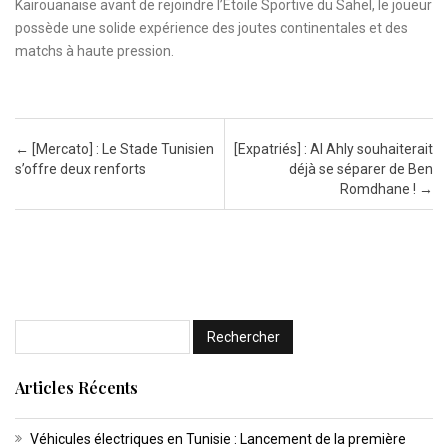
Kairouanaise avant de rejoindre l’Etoile Sportive du Sahel, le joueur
possède une solide expérience des joutes continentales et des
matchs à haute pression.
Post navigation
←
[Mercato] : Le Stade Tunisien
[Expatriés] : Al Ahly souhaiterait
s’offre deux renforts
déjà se séparer de Ben
Romdhane !
→
Articles Récents
Véhicules électriques en Tunisie : Lancement de la première