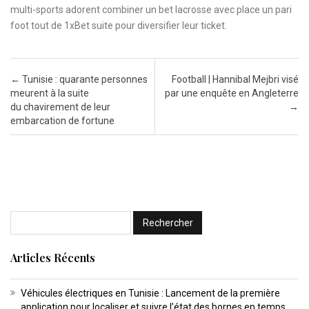
multi-sports adorent combiner un bet lacrosse avec place un pari
foot tout de 1xBet suite pour diversifier leur ticket.
Post navigation
←
Tunisie : quarante personnes
Football | Hannibal Mejbri visé
meurent à la suite
par une enquête en Angleterre
du chavirement de leur
→
embarcation de fortune
Articles Récents
Véhicules électriques en Tunisie : Lancement de la première
application pour localiser et suivre l’état des bornes en temps