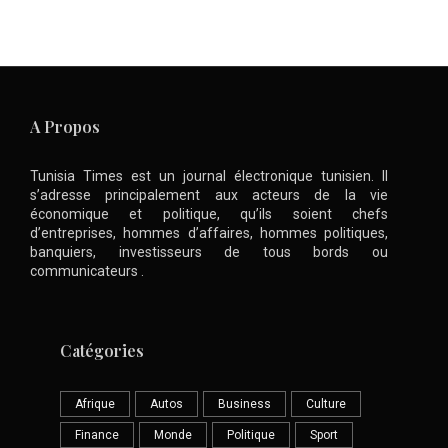
A Propos
Tunisia Times est un journal électronique tunisien. Il
s’adresse principalement aux acteurs de la vie
économique et politique, qu’ils soient chefs
d’entreprises, hommes d’affaires, hommes politiques,
banquiers, investisseurs de tous bords ou
communicateurs .
Catégories
Afrique
Autos
Business
Culture
Finance
Monde
Politique
Sport